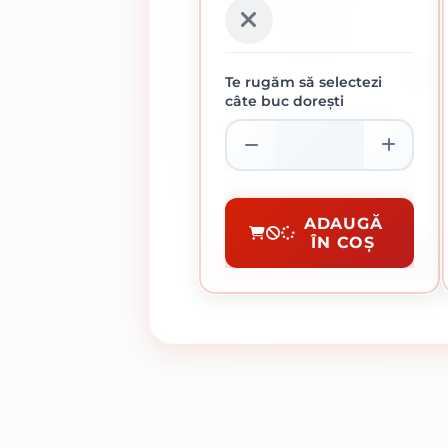
1 L
Te rugăm să selectezi
câte buc dorești
SAVANA AMORSA
REZISTENTA LA MUCEGAI
1 L
33.45 lei / buc
AMORSE
ADAUGĂ
ÎN COȘ
CUMPĂRĂ