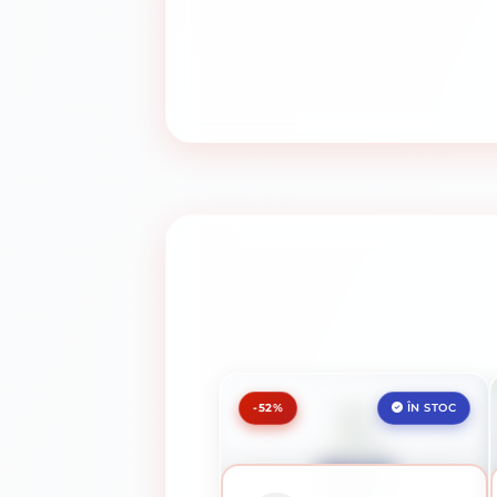
-52%
ÎN STOC