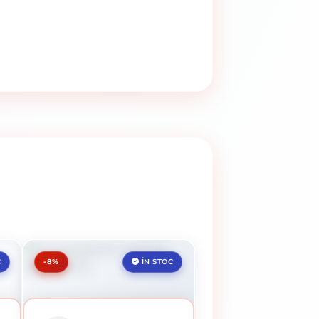
-8%
C
ÎN STOC