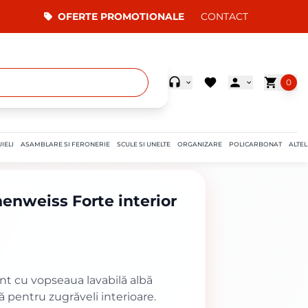
OFERTE PROMOTIONALE
CONTACT
0
IELI
ASAMBLARE SI FERONERIE
SCULE SI UNELTE
ORGANIZARE
POLICARBONAT
ALTEL
nenweiss Forte interior
ent cu vopseaua lavabilă albă
ă pentru zugrăveli interioare.