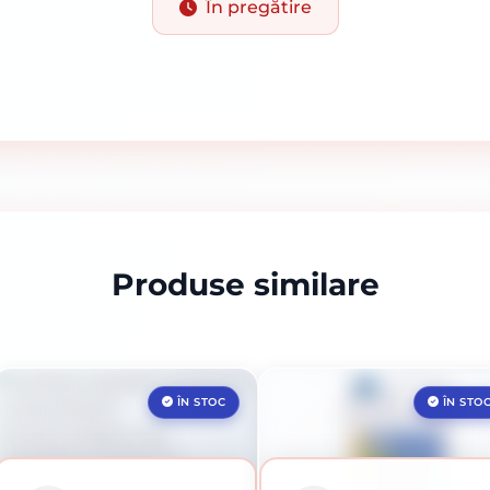
În pregătire
Produse similare
ÎN STOC
ÎN STO