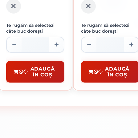
Te rugăm să selectezi
Te rugăm să selectezi
câte buc dorești
câte buc dorești
VOPSEA SAVANA
INNENWEISS AMORS
INTERIOR ULTRA REZIST
CONCENTRATA PENTR
SUPERLAVABILA 15L
EXT./INT. 4 L
576.01 lei / buc
20.92 lei / buc
+AMORSA SAVANA 4L
Vopsea Interior
AMORSE
ADAUGĂ
ADAUGĂ
ÎN COȘ
ÎN COȘ
CUMPĂRĂ
CUMPĂRĂ