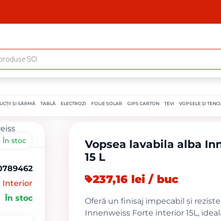
UCȚII ȘI SÂRMĂ
TABLĂ
ELECTROZI
FOLIE SOLAR
GIPS CARTON
ȚEVI
VOPSELE ȘI TENCU
În stoc
Vopsea lavabila alba In
15 L
0789462
237,16 lei / buc
Interior
În stoc
Oferă un finisaj impecabil și rezist
Innenweiss Forte interior 15L, ideal