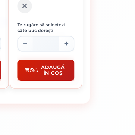
4 L
Te rugăm să selectezi
câte buc dorești
A
AMORSA PENTRU
U
EXTERIOR APLALUX 10 L
377.45 lei / buc
Amorse
ADAUGĂ
ÎN COȘ
CUMPĂRĂ