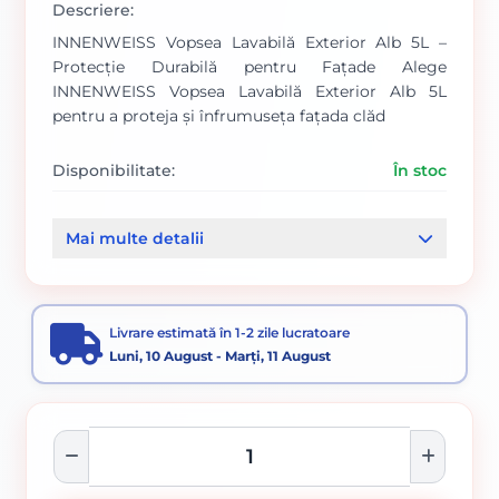
Descriere:
INNENWEISS Vopsea Lavabilă Exterior Alb 5L –
Protecție Durabilă pentru Fațade Alege
INNENWEISS Vopsea Lavabilă Exterior Alb 5L
pentru a proteja și înfrumuseța fațada clăd
Disponibilitate:
În stoc
Cod produs:
SVN5738661
Mai multe detalii
Categorii:
Vopsele Pentru Exterior
Livrare estimată în 1-2 zile lucratoare
Luni, 10 August - Marți, 11 August