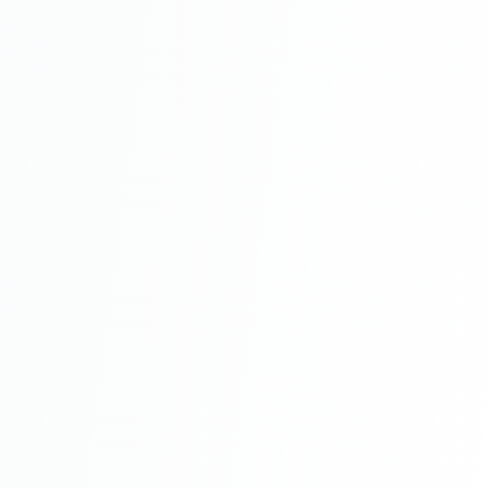
este curată, uscată și fără urme de
grăsime sau praf. Folosește un grund
adecvat pentru o aderență mai bună.
Aplică vopseaua în două straturi subțiri
pentru o acoperire uniformă. Lasă primul
strat să se usuce complet înainte de
aplicarea celui de-al doilea. Respectă
instrucțiunile producătorului pentru
diluție și timp de uscare.
Utilizează o rolă sau o pensulă de calitate
pentru o aplicare uniformă. Evită
aplicarea vopselei în condiții
meteorologice extreme (vânt puternic,
temperaturi foarte ridicate sau scăzute).
Asigură-te de un rezultat profesional!
Întreținere