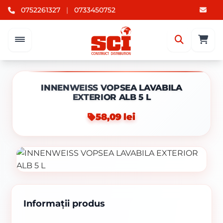
0752261327
|
0733450752
INNENWEISS VOPSEA LAVABILA
EXTERIOR ALB 5 L
58,09 lei
Informații produs