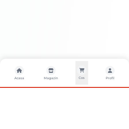
Pentru a menține aspectul impecabil al
fațadei, curăță-o periodic cu apă și
detergenți neutri. Evită utilizarea soluțiilor
abrazive sau a bureților aspri. Acestea pot
deteriora stratul de vopsea.
Verifică periodic starea fațadei și
îndepărtează eventualele pete sau urme
de murdărie. O întreținere regulată
prelungește durata de viață a vopselei și
menține aspectul estetic. Ai grijă de
Cos
Acasa
Magazin
Profil
investiția ta!
Avantaje
Rezistență la intemperii:
Protejează
fațada împotriva ploii, soarelui și a
variațiilor de temperatură. Îți oferă liniște.
Lavabilitate excelentă:
Curățare ușoară,