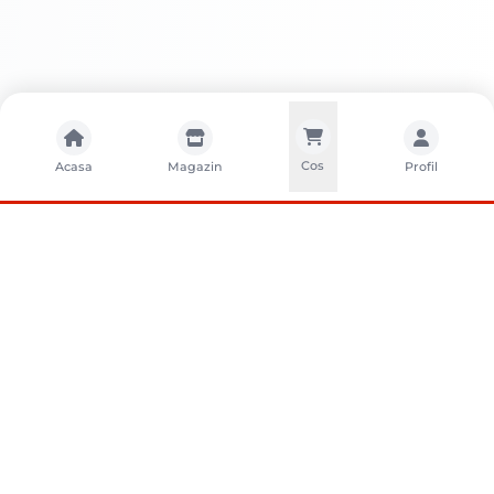
Cos
Acasa
Magazin
Profil
CONTACTA?I-NE
Sunati-ne
+40752261327