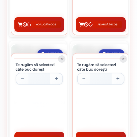
2.60 lei / buc
2.36 lei / buc
ADAUGĂ ÎN COȘ
ADAUGĂ ÎN COȘ
CUMPĂRĂ
CUMPĂRĂ
ÎN STOC
ÎN STOC
Te rugăm să selectezi
Te rugăm să selectezi
câte buc dorești
câte buc dorești
BURGHIU PENTRU BETON SDS
BURGHIU PENTRU METAL HSS
6 X 260 MM
2 MM
13.43 lei / buc
1.59 lei / buc