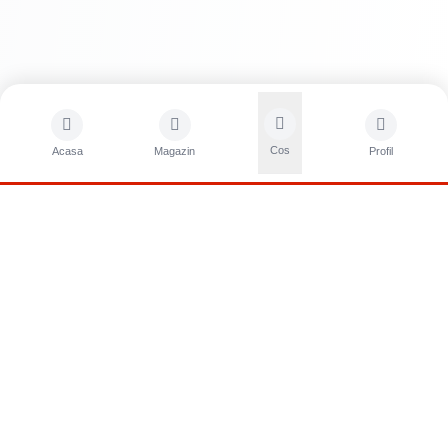
Cos
Acasa
Magazin
Profil
CONTACTA?I-NE
Sunati-ne
+40752261327