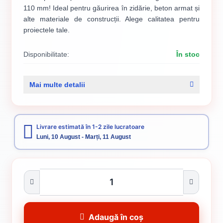
110 mm! Ideal pentru găurirea în zidărie, beton armat și
alte materiale de construcții. Alege calitatea pentru
proiectele tale.
Disponibilitate:
În stoc
Cod produs:
187
Mai multe detalii
Categorii:
Burghie SDS beton
Burghie
Livrare estimată în 1-2 zile lucratoare
Luni, 10 August - Marți, 11 August
Adaugă în coș