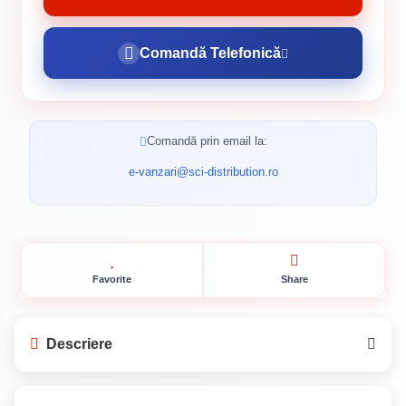
Comandă Telefonică
Comandă prin email la:
e-vanzari@sci-distribution.ro
Favorite
Share
Descriere
Mod de ambalare: Bucata.