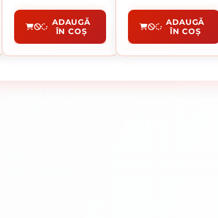
Burghie SDS Beton
Burghie HSS Metal
ADAUGĂ
ADAUGĂ
ÎN COȘ
ÎN COȘ
CUMPĂRĂ
CUMPĂRĂ