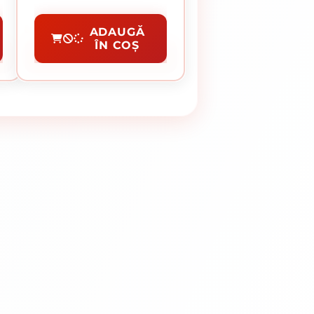
Burghie SDS Beton
ADAUGĂ
ÎN COȘ
CUMPĂRĂ