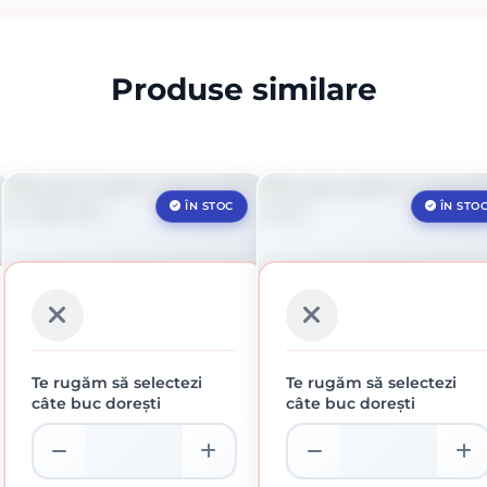
Produse similare
ÎN STOC
ÎN STO
Te rugăm să selectezi
Te rugăm să selectezi
câte buc dorești
câte buc dorești
BURGHIU PENTRU BETON
BURGHIU PENTRU MET
SDS 8 X 160 MM
HSS 8 MM
11.21 lei / buc
4.37 lei / buc