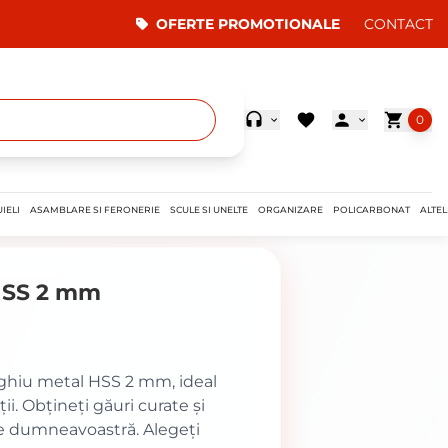
OFERTE PROMOTIONALE
CONTACT
0
IELI
ASAMBLARE SI FERONERIE
SCULE SI UNELTE
ORGANIZARE
POLICARBONAT
ALTEL
HSS 2 mm
urghiu metal HSS 2 mm, ideal
ii. Obțineți găuri curate și
le dumneavoastră. Alegeți