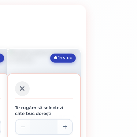
C
ÎN STOC
Te rugăm să selectezi
câte buc dorești
AL
BURGHIU PENTRU BETON
SDS 6 X 110 MM
9.67 lei / buc