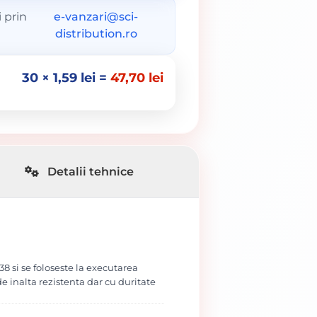
 prin
e-vanzari@sci-
distribution.ro
30
×
1,59
lei
=
47,70
lei
Detalii tehnice
8 si se foloseste la executarea
 de inalta rezistenta dar cu duritate