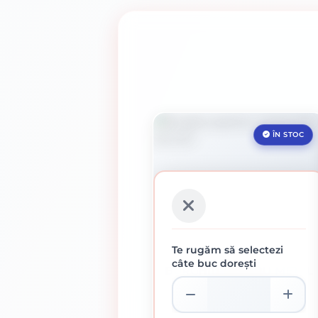
ÎN STOC
Te rugăm să selectezi
câte buc dorești
BURGHIU PENTRU METAL
HSS 3.5 MM
1.73 lei / buc