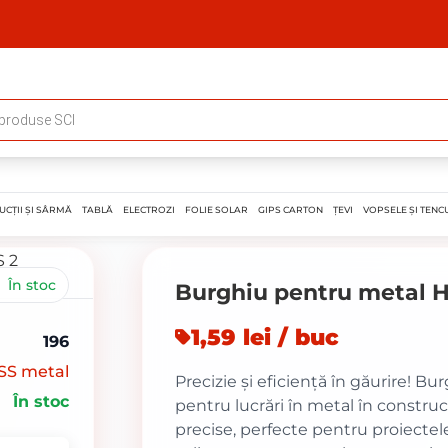
UCȚII ȘI SÂRMĂ
TABLĂ
ELECTROZI
FOLIE SOLAR
GIPS CARTON
ȚEVI
VOPSELE ȘI TENCU
În stoc
Burghiu pentru metal 
1,59 lei / buc
196
SS metal
Precizie și eficiență în găurire! B
În stoc
pentru lucrări în metal în construcț
precise, perfecte pentru proiecte