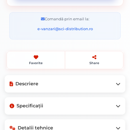
Comandă prin email la:
e-vanzari@sci-distribution.ro
Favorite
Share
Descriere
Mod de ambalare: Bucata.
Specificații
Pretul de 37 lei este pentru 1 bucata.
Burghiul de diametrul de 18 mm este fabricat din otel de
buna calitate si se foloseste la executarea gaurilor in
beton. Varful din carbura monobloc cu autocentrare, ajuta
Greutate
1,0 kg
Detalii tehnice
la executarea gaurilor precise si strapungerea betonului