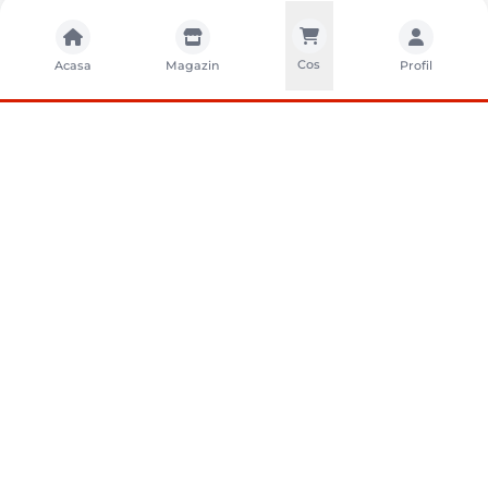
Cos
Acasa
Magazin
Profil
CONTACTA?I-NE
Sunati-ne
+40752261327
Contact
e-vanzari@sci-distribution.ro