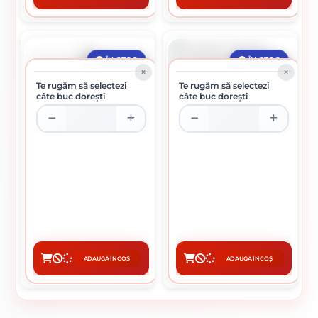
ÎN STOC
ÎN STOC
Te rugăm să selectezi
Te rugăm să selectezi
câte buc dorești
câte buc dorești
BURGHIU PENTRU BETON SDS
BURGHIU PENTRU BETON SDS
8 X 260 MM
10 X 210 MM
17.73 lei / buc
14.86 lei / buc
ADAUGĂ ÎN COȘ
ADAUGĂ ÎN COȘ
CUMPĂRĂ
CUMPĂRĂ