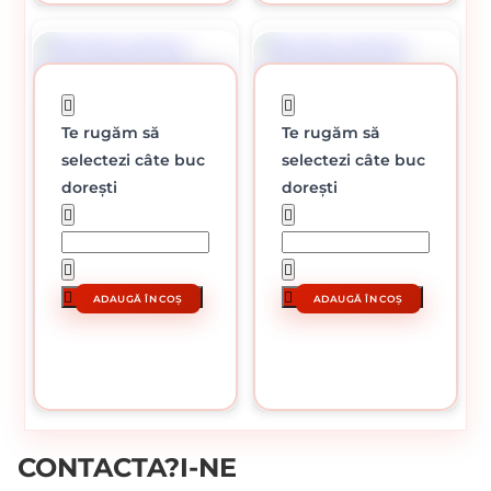
Te rugăm să
Te rugăm să
selectezi câte buc
selectezi câte buc
dorești
dorești
În stoc
În stoc
Burghiu pentru beton SDS 5 x
Burghiu pentru metal HSS 4
110 mm
mm
8.21 lei / buc
2 lei / buc
ADAUGĂ ÎN COȘ
ADAUGĂ ÎN COȘ
CUMPĂRĂ
CUMPĂRĂ
CONTACTA?I-NE