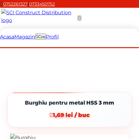
|
0752261327
0733450752
Acasa
Magazin
Profil
Cos
Burghiu pentru metal HSS 3 mm
1,69 lei / buc