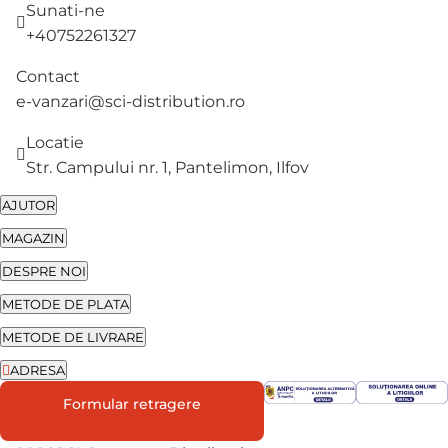
Sunati-ne
+40752261327
Contact
e-vanzari@sci-distribution.ro
Locatie
Str. Campului nr. 1, Pantelimon, Ilfov
AJUTOR
MAGAZIN
DESPRE NOI
METODE DE PLATA
METODE DE LIVRARE
ADRESA
Str. Campului nr. 1
Formular retragere
Oras Pantelimon