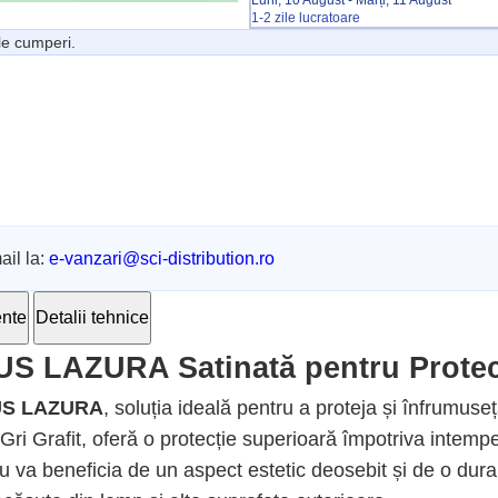
Luni, 10 August - Marți, 11 August
1-2 zile lucratoare
le cumperi.
il la:
e-vanzari@sci-distribution.ro
ente
Detalii tehnice
 LAZURA Satinată pentru Protec
US LAZURA
, soluția ideală pentru a proteja și înfrumuse
ri Grafit, oferă o protecție superioară împotriva intempe
ău va beneficia de un aspect estetic deosebit și de o dura