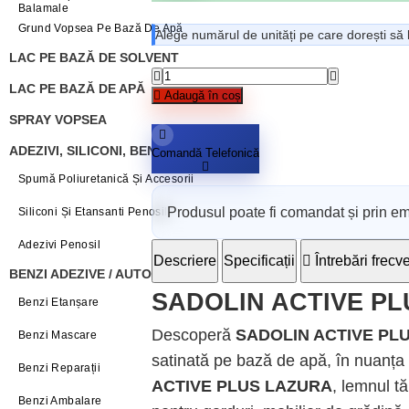
Balamale
Grund Vopsea Pe Bază De Apă
Alege numărul de unități pe care dorești să 
LAC PE BAZĂ DE SOLVENT
LAC PE BAZĂ DE APĂ
Adaugă în coș
SPRAY VOPSEA
ADEZIVI, SILICONI, BENZI,GLET
Comandă Telefonică
Spumă Poliuretanică Și Accesorii
Produsul poate fi comandat și prin ema
Siliconi Și Etansanti Penosil
Adezivi Penosil
Descriere
Specificații
Întrebări frecv
BENZI ADEZIVE / AUTOADEZIVE
SADOLIN ACTIVE PLUS
Benzi Etanșare
Descoperă
SADOLIN ACTIVE PL
Benzi Mascare
satinată pe bază de apă, în nuanța G
Benzi Reparații
ACTIVE PLUS LAZURA
, lemnul t
Benzi Ambalare