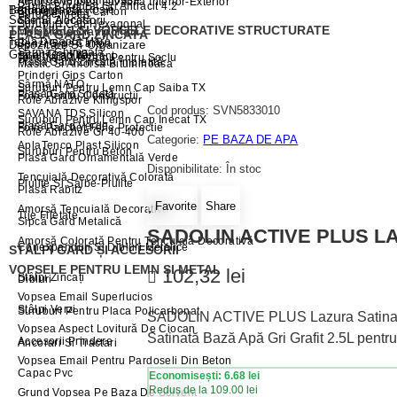
Membrane Bituminoase
Amorsă Vopsea Lavabilă Interior-Exterior
Panou Bordurat Gri Antracit 4.2
Tablă Dreaptă Roșie
Betonieră
Suruburi Gips Carton
Burghie Metal
Sobe Și Accesorii
Sârmă Zincată
Suruburi Cap Hexagonal
TENCUIELI SI VOPSELE DECORATIVE STRUCTURATE
Membrană Cramponată
PLASĂ GARD ZINCATĂ
Tablă Dreaptă Maro
Benzi Gips Carton
Depozitare Și Organizare
Sârmă Ghimpată
Grătar Gradină
Surub Cap Torbant
Tencuială Mozaic Pentru Soclu
Plasă Gard Zincată Împletită
Mastic Si Amorsa Bituminoasa
Prinderi Gips Carton
Sârmă NATO
Suruburi Pentru Lemn Cap Saiba TX
Plasă Gard Sudată
Folie Pentru Construcții
Role Abrazive Klingspor
Cod produs:
SVN5833010
SAVANA TDS Silicon
Suruburi Pentru Lemn Cap Inecat TX
Plasă Gard Verde
Folie Parchet,Folie Protectie
Role Abrazive Gr 40-400
Categorie:
PE BAZA DE APA
AplaTenco Plast Silicon
Suruburi Pentru Beton
Plasă Gard Ornamentală Verde
Disponibilitate:
În stoc
Tencuială Decorativă Colorată
Piulite Si Saibe-Piulite
Plasă Rabitz
Favorite
Share
Amorsă Tencuială Decorativă
Tije Filetate
Sipcă Gard Metalică
SADOLIN ACTIVE PLUS LA
Amorsă Colorată Pentru Tencuială Decorativă
Conexpanduri Si Dibluri Metalice
STÂLPI GARD ȘI ACCESORII
VOPSELE PENTRU LEMN ȘI METAL
102,32
lei
Stâlpi Zincați
Dibluri
Vopsea Email Superlucios
Stâlpi Verzi
Suruburi Pentru Placa Policarbonat
SADOLIN ACTIVE PLUS Lazura Satinată 
Vopsea Aspect Lovitură De Ciocan
Satinată Bază Apă Gri Grafit 2.5L pentr
Accesorii Prindere
Ancorari Si Tractari
Vopsea Email Pentru Pardoseli Din Beton
Capac Pvc
Economisești: 6.68 lei
Redus de la 109.00 lei
Grund Vopsea Pe Baza De Solvent