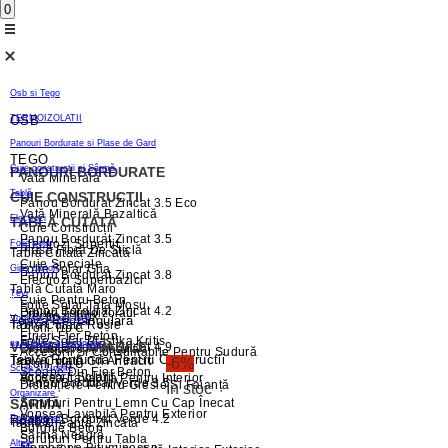
0
Osb si Tego
OSB
TERMOIZOLATII
Panouri Bordurate si Plase de Gard
TEGO
Cuie construcții și Sârmă
PANOURI BORDURATE
Vată Minerală
Tablă
CUIE CONSTRUCȚII
Panou Bordurat Zincat 3.5 Eco
Vată Minerală Bazaltică
Electrozi
TABLĂ CUTATĂ
Cuie Construcții
Panou Bordurat Zincat 3.5
Electrozi Supertit
Folie solar
Plasă Fibră De Sticlă
Tablă Cutată Zincată
Cuie Speciale
Folie Solar Glia
Gips carton
Panou Bordurat Zincat 3.8
Electrozi Superbazici
Tablă Cutată Maro
Țevi
Cuie Pentru Beton
Folie Solar Tata Mosu
Panou Bordurat Zincat 4.2
Dibluri Termoizolații
Electrozi Inox
Țeavă Rectangulară
Vopsele și tencuieli
Tablă Cutată Roșie
Profil Tip C
Etrieri Fier Beton
Folie Solar Plastika Kritis
asamblare si feronerie
VOPSELE LAVABILE
Panou Bordurat Zincat 4.9
Distanțiere Armătură
Accesorii Și Consumabile Pentru Sudură
Teavă Rontundă Pentru Constructii
Tablă Cutată Gri Antracit
-6%
Profil Tip U
Scule si Unelte
Scoabe Din Fier Beton
Accesorii Solarii
Vopsea Lavabilă Pentru Interior
Panou Bordurat Verde 3.5
Distanțiere Pentru Gresie Și Faianță
În stoc
Organizare
SÂRMĂ
Șuruburi Pentru Lemn Cu Cap Înecat
Vopsea Lavabilă Pentru Exterior
Panou Bordurat Verde 4.2
Roabă
Policarbonat
Tablă Dreaptă Zincată
Burghie Beton
Sârmă Neagră
Suruburi Pentru Tabla
Altele