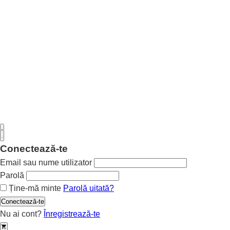
Conectează-te
Email sau nume utilizator
Parolă
Ține-mă minte
Parolă uitată?
Conectează-te
Nu ai cont?
Înregistrează-te