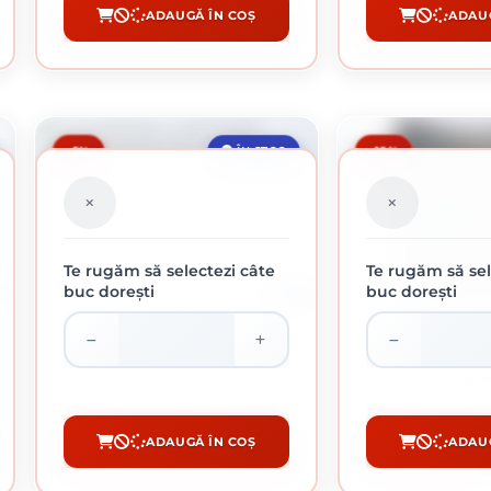
ADAUGĂ ÎN COȘ
ADAUG
CUMPĂRĂ
CUM
-5%
-10%
ÎN STOC
Te rugăm să selectezi câte
Te rugăm să sel
buc dorești
buc dorești
L
2.5 L
HAMMERITE LOVITURA
HAMMERITE LOVITURA CIOCAN AURIU 2.5L
0.75
169.45 lei / buc
49.66 le
ADAUGĂ ÎN COȘ
ADAUG
CUMPĂRĂ
CUM