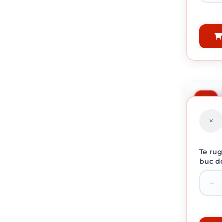
-5%
Te rug
buc do
HAMMERI