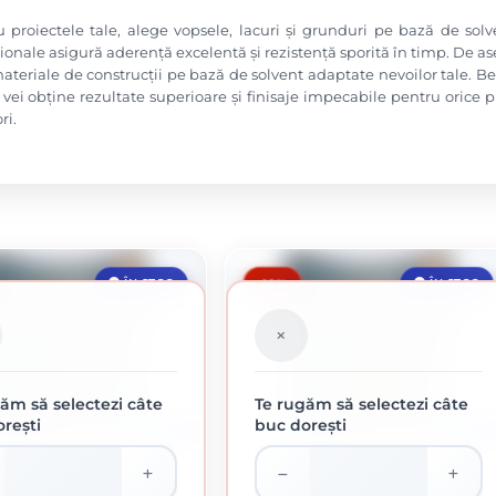
 proiectele tale, alege vopsele, lacuri și grunduri pe bază de solve
ionale asigură aderență excelentă și rezistență sporită în timp. De a
ateriale de construcții pe bază de solvent adaptate nevoilor tale. Be
, vei obține rezultate superioare și finisaje impecabile pentru orice 
ri.
-10%
ÎN STOC
ÎN STOC
ăm să selectezi câte
Te rugăm să selectezi câte
rești
buc dorești
0.75 L
0.75 
E FIER FORJAT ARGINTIU 0.75L
HAMMERITE FIER FORJAT AURIU 0.75L