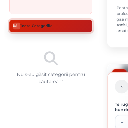
Pentru
profes
găsi m
Astfel
Toate Categoriile
amato
-10%
Nu s-au găsit categorii pentru
căutarea "
"
Te rug
buc do
HAMMERIT