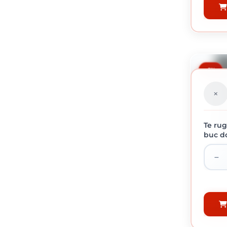
-5%
Te rug
buc do
HAMMERI