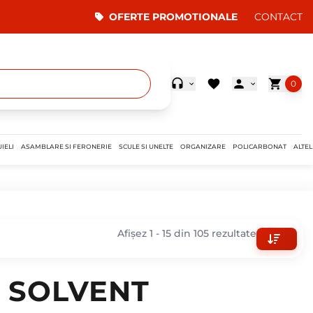
OFERTE PROMOTIONALE
CONTACT
0
IELI
ASAMBLARE SI FERONERIE
SCULE SI UNELTE
ORGANIZARE
POLICARBONAT
ALTEL
Afișez 1 - 15 din 105 rezultate
 SOLVENT