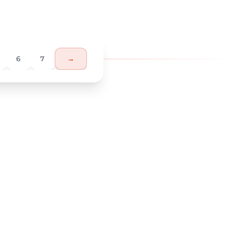
6
7
→