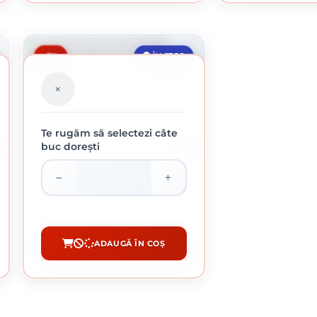
-5%
ÎN STOC
Te rugăm să selectezi câte
buc dorești
L
2.5 L
HAMMERITE LOVITURA CIOCAN MARO 2.5L
169.54 lei / buc
ADAUGĂ ÎN COȘ
CUMPĂRĂ