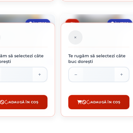
-7%
ÎN STOC
ÎN STOC
ăm să selectezi câte
Te rugăm să selectezi câte
rești
buc dorești
2.5 L
0.75 
TE LOVITURA CIOCAN CENUSIU
HAMMERITE LOVITURA CIOCAN MARO
2.5L
0.75L
169.88 lei / buc
51.23 lei / buc
ADAUGĂ ÎN COȘ
ADAUGĂ ÎN COȘ
CUMPĂRĂ
CUMPĂRĂ