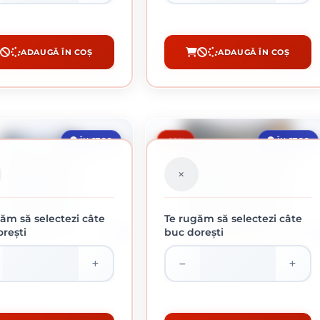
49.87 lei / buc
49.65 lei / buc
ADAUGĂ ÎN COȘ
ADAUGĂ ÎN COȘ
CUMPĂRĂ
CUMPĂRĂ
-10%
ÎN STOC
ÎN STOC
ăm să selectezi câte
Te rugăm să selectezi câte
rești
buc dorești
2.5 L
0.75 
TE LOVITURA CIOCAN ALBASTRU
HAMMERITE LOVITURA CIOCAN ARAMIU
INCHIS 2.5L
0.75L
169.56 lei / buc
49.65 lei / buc