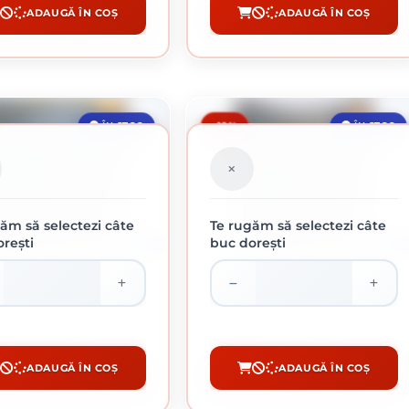
ADAUGĂ ÎN COȘ
ADAUGĂ ÎN COȘ
CUMPĂRĂ
CUMPĂRĂ
-10%
ÎN STOC
ÎN STOC
ăm să selectezi câte
Te rugăm să selectezi câte
rești
buc dorești
2.5 L
0.75 
TE LOVITURA CIOCAN ARGINTIU
HAMMERITE LOVITURA CIOCAN AURIU
2.5L
0.75L
169.88 lei / buc
49.67 lei / buc
ADAUGĂ ÎN COȘ
ADAUGĂ ÎN COȘ
CUMPĂRĂ
CUMPĂRĂ