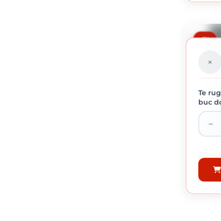
-5%
Te rug
buc do
HAMMERI