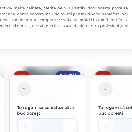
nt de înaltă calitate, oferite de SCI Distribution. Aceste produse
semenea, gama noastră include soluții pentru diverse suprafețe. Vei
neficiază de prețuri competitive și livrare rapidă în toată România.
proiect. Mai mult, aceste produse sunt ideale pentru profesioniști și
-10%
-10%
ÎN STOC
Te rugăm să selectezi câte
Te rugăm să sel
buc dorești
buc dorești
L
0.75 L
HAMMERITE LOVITURA
HAMMERITE FIER FORJAT NEGRU 0.75L
INCHIS 0