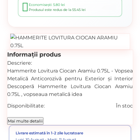
Economisești: 5.80 lei
Produsul este redus de la 55.45 lei
Informații produs
Descriere:
Hammerite Lovitura Ciocan Aramiu 0.75L - Vopsea
Metalică Anticorozivă pentru Exterior și Interior
Descoperă Hammerite Lovitura Ciocan Aramiu
0.75L , vopseaua metalică idea
Disponibilitate:
În stoc
Cod produs:
SVN5093371
Mai multe detalii
Categorii:
PE BAZA
PE BAZA
Vopsele
Vopsea
Vopsele
Livrare estimată în 1-2 zile lucratoare
Luni, 10 August - Marți, 11 August