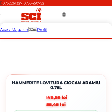
|
0752261327
0733450752
Acasa
Magazin
Profil
Cos
HAMMERITE LOVITURA CIOCAN ARAMIU
0.75L
49,65 lei
55,45 lei