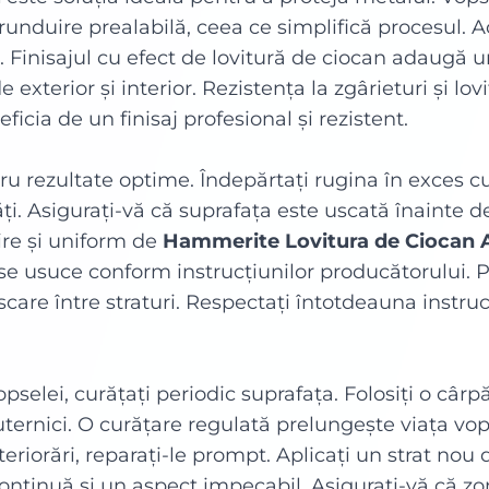
unduire prealabilă, ceea ce simplifică procesul. A
ni. Finisajul cu efect de lovitură de ciocan adaugă 
exterior și interior. Rezistența la zgârieturi și lo
cia de un finisaj profesional și rezistent.
ru rezultate optime. Îndepărtați rugina în exces c
tăți. Asigurați-vă că suprafața este uscată înainte
țire și uniform de
Hammerite Lovitura de Ciocan A
să se usuce conform instrucțiunilor producătorului. 
 uscare între straturi. Respectați întotdeauna inst
selei, curățați periodic suprafața. Folosiți o cârp
uternici. O curățare regulată prelungește viața vops
teriorări, reparați-le prompt. Aplicați un strat no
ontinuă și un aspect impecabil. Asigurați-vă că zon