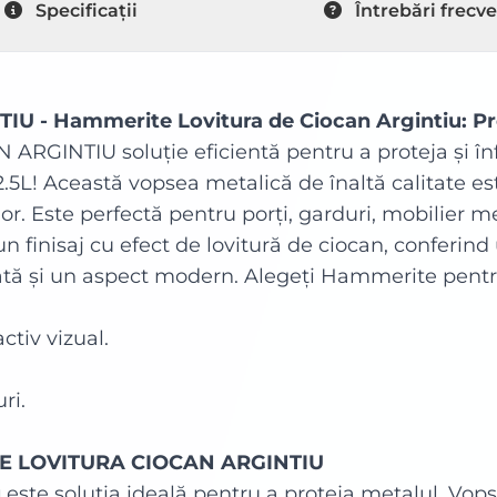
Specificații
Întrebări frecv
 Hammerite Lovitura de Ciocan Argintiu: Prot
GINTIU soluție eficientă pentru a proteja și în
5L! Această vopsea metalică de înaltă calitate este
lor. Este perfectă pentru porți, garduri, mobilier m
n finisaj cu efect de lovitură de ciocan, conferind 
ată și un aspect modern. Alegeți Hammerite pentru 
ctiv vizual.
ri.
ITE LOVITURA CIOCAN ARGINTIU
u
este soluția ideală pentru a proteja metalul. Vops