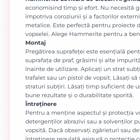
economisind timp și efort. Nu necesită gr
împotriva coroziunii și a factorilor exter
metalice. Este perfectă pentru proiecte de 
vopselei. Alege Hammerite pentru a benefi
Montaj
Pregătirea suprafeței este esențială pent
suprafața de praf, grăsimi și alte impuri
înainte de utilizare. Aplicați un strat sub
trafalet sau un pistol de vopsit. Lăsați 
straturi subțiri. Lăsați timp suficient de
bune rezultate și o durabilitate sporită.
Întreținere
Pentru a menține aspectul și protecția vop
detergenților abrazivi sau a solvenților p
vopsită. Dacă observați zgârieturi sau de
întreținere regulată asigură o protecție c