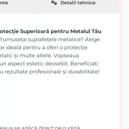
ente
Detalii tehnice
ecție Superioară pentru Metalul Tău
frumuseța suprafețele metalice? Alege
 ideală pentru a oferi o protecție
etalic și multe altele. Vopseaua
un aspect estetic deosebit. Beneficiați
rezultate profesionale și durabilitate!
eaua se aplică direct pe rugină,