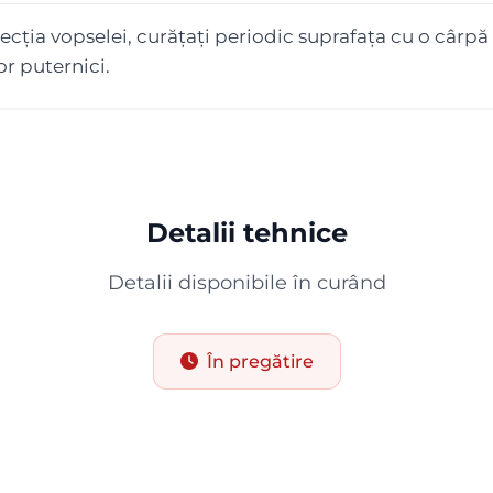
cția vopselei, curățați periodic suprafața cu o cârpă 
or puternici.
Detalii tehnice
Detalii disponibile în curând
În pregătire