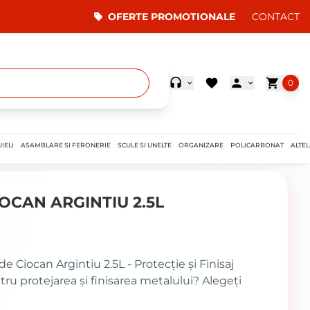
OFERTE PROMOTIONALE
CONTACT
0
IELI
ASAMBLARE SI FERONERIE
SCULE SI UNELTE
ORGANIZARE
POLICARBONAT
ALTEL
OCAN ARGINTIU 2.5L
Ciocan Argintiu 2.5L - Protecție și Finisaj
tru protejarea și finisarea metalului? Alegeți