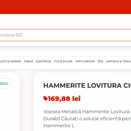
UCȚII ȘI SÂRMĂ
TABLĂ
ELECTROZI
FOLIE SOLAR
GIPS CARTON
ȚEVI
VOPSELE ȘI TENCU
stoc
HAMMERITE LOVITURA CI
169,88
lei
Vopsea Metalică Hammerite Lovitura de 
Durabil Căutați o soluție eficientă pen
Hammerite L