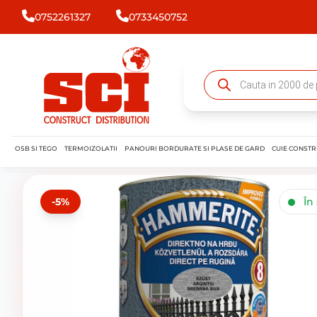
0752261327
0733450752
OSB SI TEGO
TERMOIZOLATII
PANOURI BORDURATE SI PLASE DE GARD
CUIE CONSTR
-5%
În 