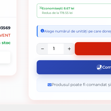
Economisești: 8.67 lei
Redus de la 178.55 lei
93569
Alege numărul de unități pe care doreș
LVENT
n stoc
Com
Produsul poate fi comandat și 