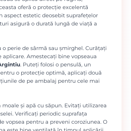
ceasta oferă o protecție excelentă
un aspect estetic deosebit suprafețelor
vituri asigură o durată lungă de viață a
u o perie de sârmă sau șmirghel. Curățați
 de aplicare. Amestecați bine vopseaua
rgintiu
. Puteți folosi o pensulă, un
Pentru o protecție optimă, aplicați două
rucțiunile de pe ambalaj pentru cele mai
ă moale și apă cu săpun. Evitați utilizarea
elei. Verificați periodic suprafața
u de vopsea pentru a preveni coroziunea. O
a este bine ventilată în timpul aplicării