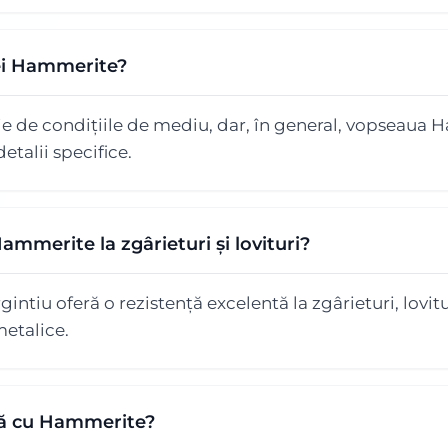
ei Hammerite?
ie de condițiile de mediu, dar, în general, vopseaua 
etalii specifice.
mmerite la zgârieturi și lovituri?
tiu oferă o rezistență excelentă la zgârieturi, lovitu
metalice.
tă cu Hammerite?