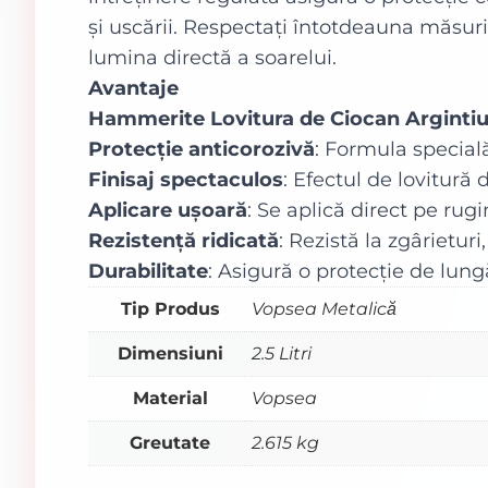
și uscării. Respectați întotdeauna măsuri
lumina directă a soarelui.
Avantaje
Hammerite Lovitura de Ciocan Arginti
Protecție anticorozivă
: Formula specială
Finisaj spectaculos
: Efectul de lovitură
Aplicare ușoară
: Se aplică direct pe rugi
Rezistență ridicată
: Rezistă la zgârieturi,
Durabilitate
: Asigură o protecție de lun
Tip Produs
Vopsea Metalică
Dimensiuni
2.5 Litri
Material
Vopsea
Greutate
2.615 kg