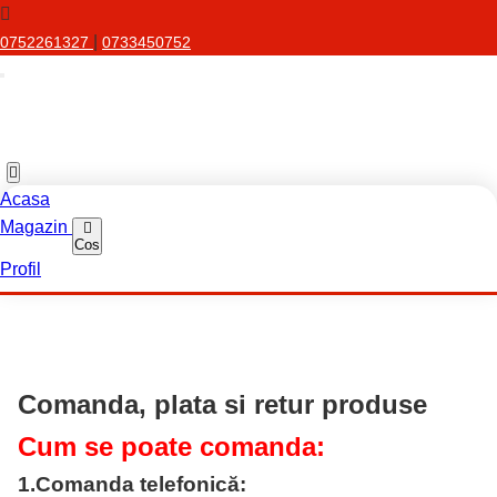
|
0752261327
0733450752
Acasa
Magazin
Cos
Profil
Comanda, plata si retur produse
Cum se poate comanda:
1.
Comanda telefonică: