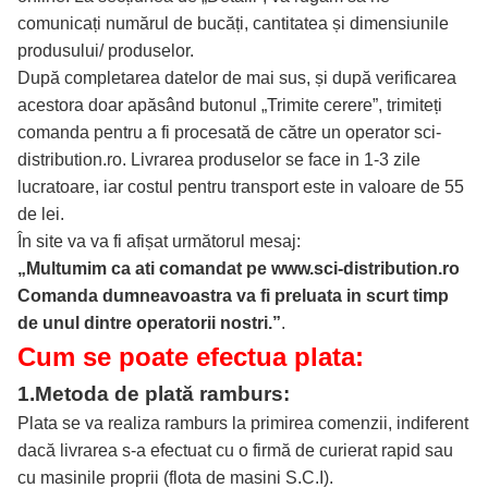
comunicați numărul de bucăți, cantitatea și dimensiunile
produsului/ produselor.
După completarea datelor de mai sus, și după verificarea
acestora doar apăsând butonul „Trimite cerere”, trimiteți
comanda pentru a fi procesată de către un operator sci-
distribution.ro. Livrarea produselor se face in 1-3 zile
lucratoare, iar costul pentru transport este in valoare de 55
de lei.
În site va va fi afișat următorul mesaj:
„Multumim ca ati comandat pe www.sci-distribution.ro
Comanda dumneavoastra va fi preluata in scurt timp
de unul dintre operatorii nostri.”
.
Cum se poate efectua plata:
1.
Metoda de plată ramburs:
Plata se va realiza ramburs la primirea comenzii, indiferent
dacă livrarea s-a efectuat cu o firmă de curierat rapid sau
cu masinile proprii (flota de masini S.C.I).