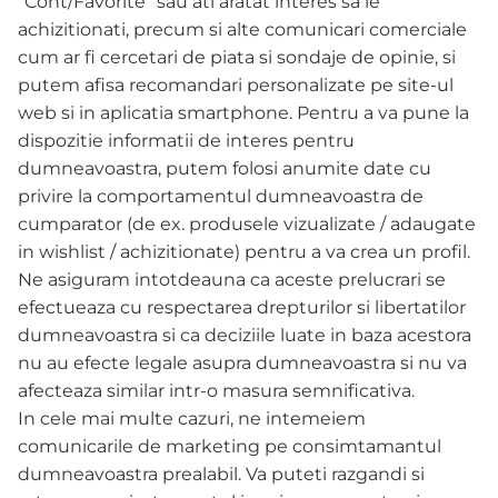
“Cont/Favorite” sau ati aratat interes sa le
achizitionati, precum si alte comunicari comerciale
cum ar fi cercetari de piata si sondaje de opinie, si
putem afisa recomandari personalizate pe site-ul
web si in aplicatia smartphone. Pentru a va pune la
dispozitie informatii de interes pentru
dumneavoastra, putem folosi anumite date cu
privire la comportamentul dumneavoastra de
cumparator (de ex. produsele vizualizate / adaugate
in wishlist / achizitionate) pentru a va crea un profil.
Ne asiguram intotdeauna ca aceste prelucrari se
efectueaza cu respectarea drepturilor si libertatilor
dumneavoastra si ca deciziile luate in baza acestora
nu au efecte legale asupra dumneavoastra si nu va
afecteaza similar intr-o masura semnificativa.
In cele mai multe cazuri, ne intemeiem
comunicarile de marketing pe consimtamantul
dumneavoastra prealabil. Va puteti razgandi si