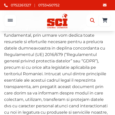
Politica de G.D.P.R
0752261327
|
0733450752
Politica de Confidentialitate cu privire la
prelucrarea datelor cu caracter personal
Consideram asigurarea dreptului la protectia datelor
cu caracter personal ca un angajament
fundamental, prin urmare vom dedica toate
resursele si eforturile necesare pentru a prelucra
datele dumneavoastra in deplina concordanta cu
Regulamentul (UE) 2016/679 (“Regulamentul
general privind protectia datelor” sau “GDPR”),
precum si cu orice alta legislatie aplicabila pe
teritoriul Romaniei. Intrucat unul dintre principiile
esentiale ale acestui cadrul legal il reprezinta
transparenta, am pregatit aceast document prin
care dorim sa va informam despre modul in care
colectam, utilizam, transferam si protejam datele
dvs cu caracter personal atunci cand interactionati
cu noi in legatura cu produsele si serviciile noastre,