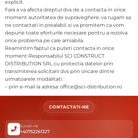
explicit.
Fara a va afecta dreptul dvs de a contacta in orice
moment autoritatea de supraveghere, va rugam sa
ne contactati in prealabil, si va promitem ca vom
depune toate eforturile necesare pentru a rezolva
orice problema pe cale amiabila.
Reamintim faptul ca puteti contacta in orice
moment Responsabilul SCI CONSTRUCT
DISTRIBUTION SRL cu protectia datelor prin
transmiterea solicitarii dvs prin oricare dintre
urmatoarele modalitati:
– prin e-mail la adresa: office@sci-distribution.ro
CONTACTA?I-NE
Sunati-ne
+40752261327