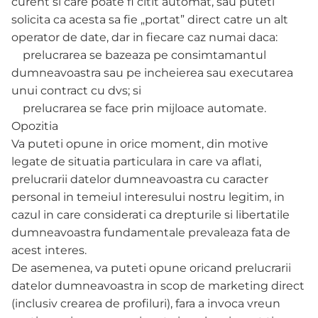
curent si care poate fi citit automat, sau puteti
solicita ca acesta sa fie „portat” direct catre un alt
operator de date, dar in fiecare caz numai daca:
prelucrarea se bazeaza pe consimtamantul
dumneavoastra sau pe incheierea sau executarea
unui contract cu dvs; si
prelucrarea se face prin mijloace automate.
Opozitia
Va puteti opune in orice moment, din motive
legate de situatia particulara in care va aflati,
prelucrarii datelor dumneavoastra cu caracter
personal in temeiul interesului nostru legitim, in
cazul in care considerati ca drepturile si libertatile
dumneavoastra fundamentale prevaleaza fata de
acest interes.
De asemenea, va puteti opune oricand prelucrarii
datelor dumneavoastra in scop de marketing direct
(inclusiv crearea de profiluri), fara a invoca vreun