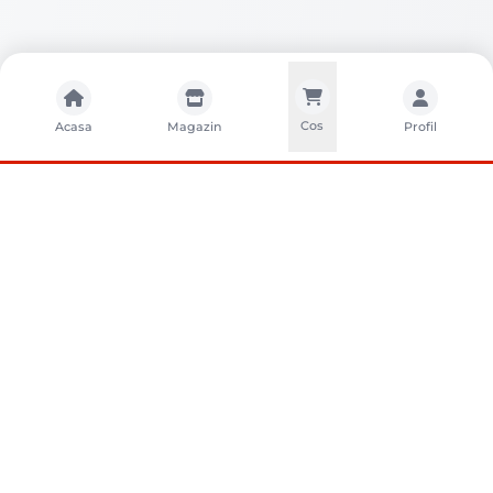
Cos
Acasa
Magazin
Profil
CONTACTA?I-NE
Sunati-ne
+40752261327
Contact
e-vanzari@sci-distribution.ro
Locatie
Str. Campului nr. 1, Pantelimon, Ilfov