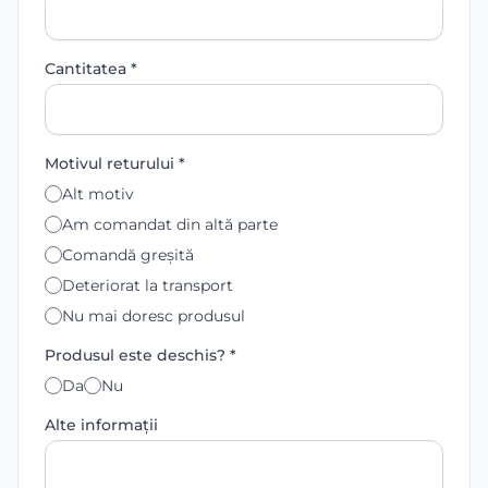
Cantitatea *
Motivul returului *
Alt motiv
Am comandat din altă parte
Comandă greșită
Deteriorat la transport
Nu mai doresc produsul
Produsul este deschis? *
Da
Nu
Alte informații