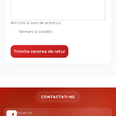
Am citit și sunt de acord cu
Termeni și condiții
.
Trimite cererea de retur
CONTACTA?I-NE
Sunati-ne