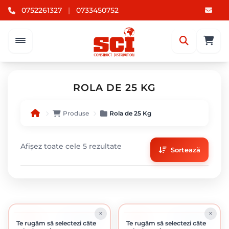
0752261327
|
0733450752
ROLA DE 25 KG
Produse
Rola de 25 Kg
Afișez toate cele 5 rezultate
Sortează
-14%
-1%
ÎN STOC
ÎN STOC
Te rugăm să selectezi câte
Te rugăm să selectezi câte