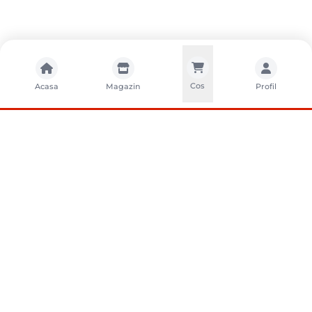
Cos
Acasa
Magazin
Profil
CONTACTA?I-NE
Sunati-ne
+40752261327