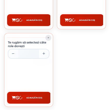
6.50 Lei / Kg
6.35 Lei / Kg
Preț per rola:
162.50 lei
Preț per rola:
158.75 lei
ADAUGĂ ÎN COȘ
ADAUGĂ ÎN COȘ
CUMPĂRĂ
CUMPĂRĂ
-2%
ÎN STOC
Te rugăm să selectezi câte
role dorești
ROLA DE 25 KG
SARMA NEAGRA 4.0 MM
6.35 Lei / Kg
Preț per rola:
158.75 lei
ADAUGĂ ÎN COȘ
CUMPĂRĂ