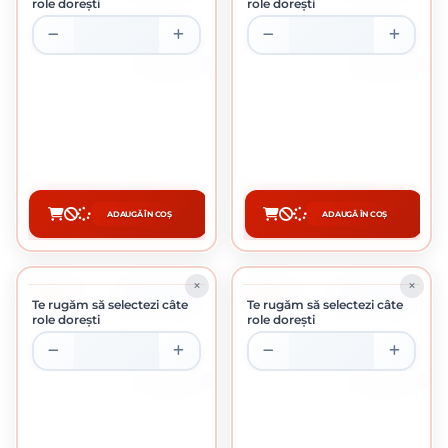
role dorești
role dorești
ROLA DE 25 KG
ROLA DE 25 KG
SARMA ZINCATA 2.8 MM
SARMA NEAGRA 1.18 MM
9.82 Lei / kilogram
6.50 Lei / Kg
Preț per rola:
245.50 lei
Preț per rola:
162.50 lei
ADAUGĂ ÎN COȘ
ADAUGĂ ÎN COȘ
CUMPĂRĂ
CUMPĂRĂ
-1%
-2%
ÎN STOC
ÎN STOC
Te rugăm să selectezi câte
Te rugăm să selectezi câte
role dorești
role dorești
ROLA DE 25 KG
ROLA DE 25 KG
SARMA NEAGRA 2.0 MM
SARMA NEAGRA 3.0 MM