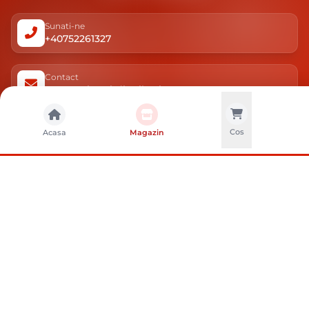
Sunati-ne
+40752261327
Contact
e-vanzari@sci-distribution.ro
Locatie
Cos
Acasa
Magazin
Str. Campului nr. 1, Pantelimon, Ilfov
AJUTOR
MAGAZIN
DESPRE NOI