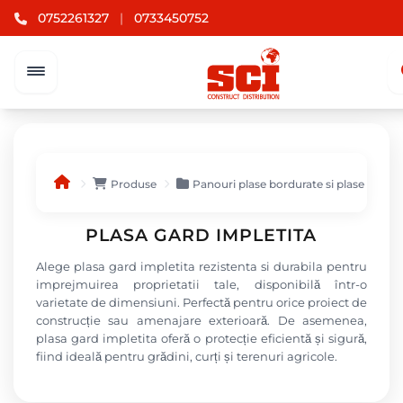
0752261327
|
0733450752
Produse
Panouri plase bordurate si plase gard
PLASA GARD IMPLETITA
Alege plasa gard impletita rezistenta si durabila pentru
imprejmuirea proprietatii tale, disponibilă într-o
varietate de dimensiuni. Perfectă pentru orice proiect de
construcție sau amenajare exterioară. De asemenea,
plasa gard impletita oferă o protecție eficientă și sigură,
fiind ideală pentru grădini, curți și terenuri agricole.