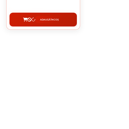
13.67 Lei / kg
Preț per rola:
95.70 lei
ADAUGĂ ÎN COȘ
CUMPĂRĂ