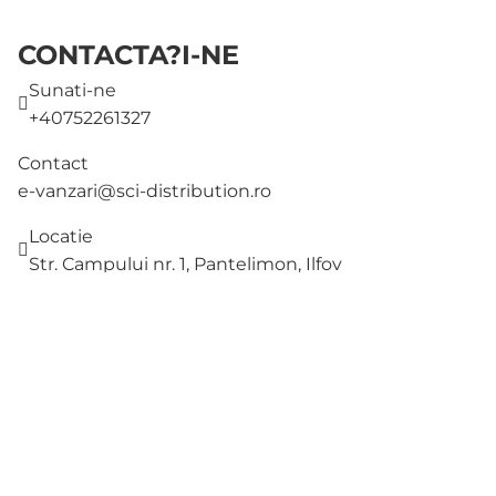
CONTACTA?I-NE
Sunati-ne
+40752261327
Contact
e-vanzari@sci-distribution.ro
Locatie
Str. Campului nr. 1, Pantelimon, Ilfov
AJUTOR
MAGAZIN
DESPRE NOI
METODE DE PLATA
METODE DE LIVRARE
ADRESA