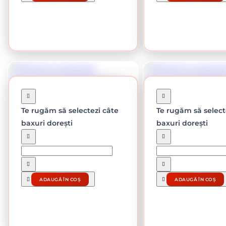
CUMPĂRĂ
CUMPĂRĂ
Te rugăm să selectezi câte
Te rugăm să select
baxuri dorești
baxuri dorești
Stoc epuizat
Stoc epuizat
Polistiren expandat Sikatherm® EPS150
Polistiren expandat Sika
150mm
150mm
95.02 lei / buc
109.38 lei /
ADAUGĂ ÎN COȘ
ADAUGĂ ÎN COȘ
CUMPĂRĂ
CUMPĂRĂ