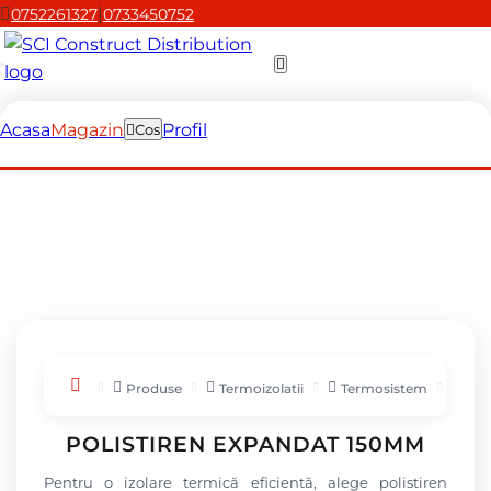
|
0752261327
0733450752
Acasa
Magazin
Profil
Cos
Produse
Termoizolatii
Termosistem
Pol
POLISTIREN EXPANDAT 150MM
Pentru o izolare termică eficientă, alege polistiren