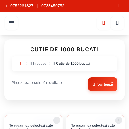
0752261327
|
0733450752
CUTIE DE 1000 BUCATI
Produse
Cutie de 1000 bucati
Afișez toate cele 2 rezultate
Sortează
ÎN STOC
ÎN STOC
Te rugăm să selectezi câte
Te rugăm să selectezi câte