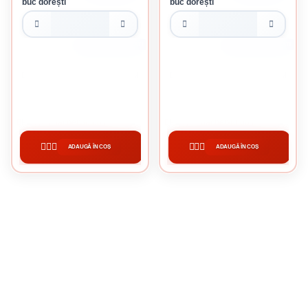
buc dorești
buc dorești
CUTIE DE 1000 BUCATI
CUTIE DE 1000 BUCATI
DIBLU POLIPROPILENA 6 X 30 MM
DIBLU POLIPROPILENA 8 X 40 MM
0.03 Lei / buc
0.04 Lei / buc
Preț per pachet:
30.00 lei
Preț per pachet:
40.00 lei
ADAUGĂ ÎN COȘ
ADAUGĂ ÎN COȘ
CUMPĂRĂ
CUMPĂRĂ