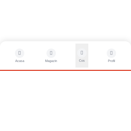
Cos
Acasa
Magazin
Profil
CONTACTA?I-NE