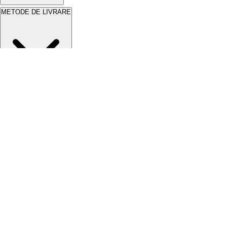
METODE DE LIVRARE
ADRESA
Str. Campului nr. 1
Formular retragere
Oras Pantelimon
2026
SCI Construct Distribution