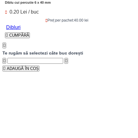
Diblu cui percutie 6 x 40 mm
0.20 Lei / buc
Preț per pachet:
40.00 lei
Dibluri
CUMPĂRĂ
Te rugăm să selectezi câte buc dorești
ADAUGĂ ÎN COȘ