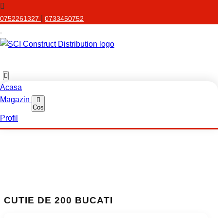
|
0752261327
0733450752
Acasa
Magazin
Cos
Profil
CUTIE DE 200 BUCATI