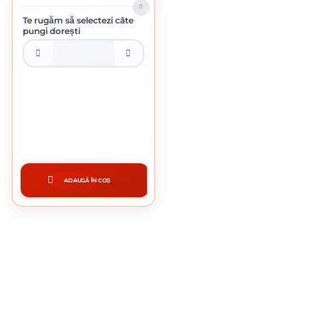
ÎN STOC
Te rugăm să selectezi câte
pungi dorești
PUNGA DE 100 BUCATI
DIBLU POLISTIREN 10 X 200 MM
0.62 Lei / bucata
Preț per punga:
62.00 lei
ADAUGĂ ÎN COȘ
CUMPĂRĂ