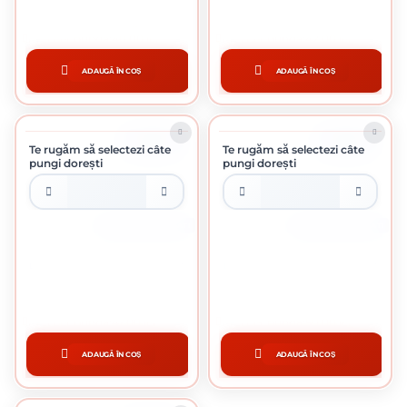
0.40 Lei / bucata
0.42 Lei / bucata
Preț per punga:
40.00 lei
Preț per punga:
42.00 lei
ADAUGĂ ÎN COȘ
ADAUGĂ ÎN COȘ
CUMPĂRĂ
CUMPĂRĂ
ÎN STOC
ÎN STOC
Te rugăm să selectezi câte
Te rugăm să selectezi câte
pungi dorești
pungi dorești
PUNGA DE 100 BUCATI
PUNGA DE 100 BUCATI
DIBLU POLISTIREN 10 X 160 MM
DIBLU POLISTIREN 10 X 180 MM
0.47 Lei / bucata
0.50 Lei / bucata
Preț per punga:
47.00 lei
Preț per punga:
50.00 lei
ADAUGĂ ÎN COȘ
ADAUGĂ ÎN COȘ
CUMPĂRĂ
CUMPĂRĂ