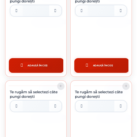
pungi dorești
pungi dorești
PUNGA DE 100 BUCATI
PUNGA DE 100 BUCATI
DIBLU POLISTIREN 10 X 70 MM
DIBLU POLISTIREN 10 X 90 MM
0.21 Lei / bucata
0.34 Lei / bucata
Preț per punga:
21.00 lei
Preț per punga:
34.00 lei
ADAUGĂ ÎN COȘ
ADAUGĂ ÎN COȘ
CUMPĂRĂ
CUMPĂRĂ
ÎN STOC
ÎN STOC
Te rugăm să selectezi câte
Te rugăm să selectezi câte
pungi dorești
pungi dorești
PUNGA DE 100 BUCATI
PUNGA DE 100 BUCATI
DIBLU POLISTIREN 10 X 120 MM
DIBLU POLISTIREN 10 X 140 MM