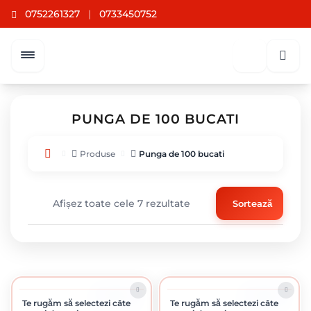
0752261327
|
0733450752
PUNGA DE 100 BUCATI
Produse
Punga de 100 bucati
Afișez toate cele 7 rezultate
Sortează
ÎN STOC
ÎN STOC
Te rugăm să selectezi câte
Te rugăm să selectezi câte