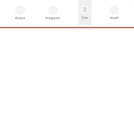
Cos
Acasa
Magazin
Profil
CONTACTA?I-NE
Sunati-ne
+40752261327
Contact
e-vanzari@sci-distribution.ro