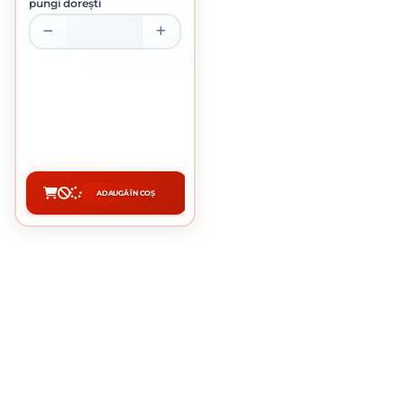
pungi dorești
PUNGA DE 500 BUCATI
DIBLU POLIPROPILENA 10 X 50
MM
0.07 Lei / bucata
Preț per punga:
35.00 lei
ADAUGĂ ÎN COȘ
CUMPĂRĂ