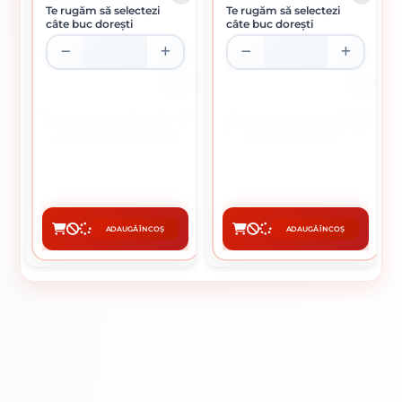
Te rugăm să selectezi
Te rugăm să selectezi
câte buc dorești
câte buc dorești
0.75 L
8.5 L
SAVANA SIDEF FINISAJ DE LUX
SAVANA LATEX MATT VOPSEA
PENTRU VOPSEA VALABILA
SUPERLAVABILA, SUPERALBA
COLORATA INTERIOR 0.75 L
MATA INTERIOR 8.5 L
45.64 lei / buc
241.73 lei / buc
Montaj
ADAUGĂ ÎN COȘ
ADAUGĂ ÎN COȘ
CUMPĂRĂ
CUMPĂRĂ