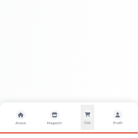
Acoperire superioară:
Ușor de
aplicat:
Aspect mat
elegant:
Durabilitate:
Cos
Acasa
Magazin
Profil