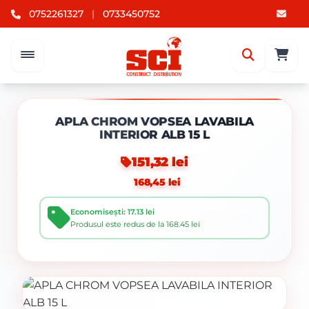
0752261327
|
0733450752
APLA CHROM VOPSEA LAVABILA
INTERIOR ALB 15 L
151,32 lei
168,45 lei
Economisești: 17.13 lei
Produsul este redus de la 168.45 lei