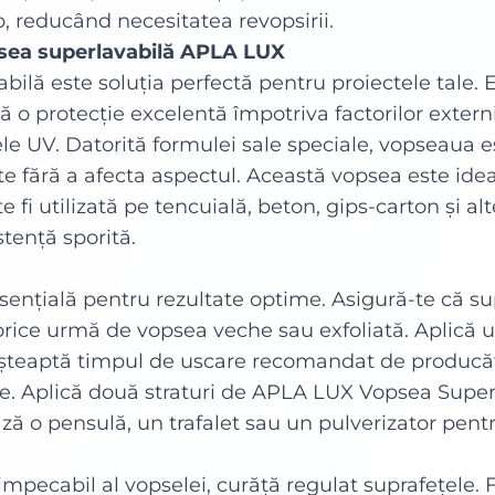
, reducând necesitatea revopsirii.
psea superlavabilă APLA LUX
ă este soluția perfectă pentru proiectele tale. Es
ră o protecție excelentă împotriva factorilor extern
le UV. Datorită formulei sale speciale, vopseaua e
te fără a afecta aspectul. Această vopsea este ide
te fi utilizată pe tencuială, beton, gips-carton și al
stență sporită.
sențială pentru rezultate optime. Asigură-te că su
orice urmă de vopsea veche sau exfoliată. Aplică 
 Așteaptă timpul de uscare recomandat de producă
re. Aplică două straturi de APLA LUX Vopsea Super
ează o pensulă, un trafalet sau un pulverizator pent
mpecabil al vopselei, curăță regulat suprafețele. 