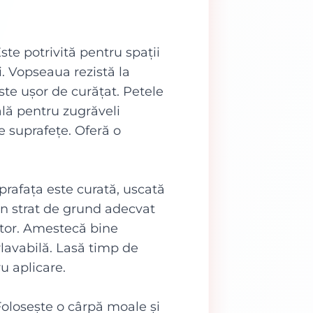
te potrivită pentru spații
i. Vopseaua rezistă la
ste ușor de curățat. Petele
ală pentru zugrăveli
te suprafețe. Oferă o
prafața este curată, uscată
un strat de grund adecvat
tor. Amestecă bine
lavabilă. Lasă timp de
ru aplicare.
Folosește o cârpă moale și