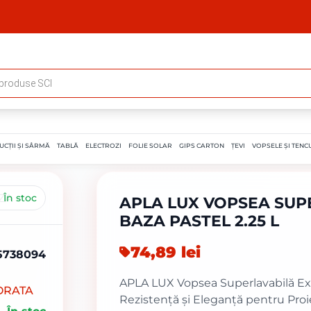
UCȚII ȘI SÂRMĂ
TABLĂ
ELECTROZI
FOLIE SOLAR
GIPS CARTON
ȚEVI
VOPSELE ȘI TENCU
În stoc
APLA LUX VOPSEA SUPE
BAZA PASTEL 2.25 L
74,89
lei
5738094
APLA LUX Vopsea Superlavabilă Exter
ORATA
Rezistență și Eleganță pentru Proi