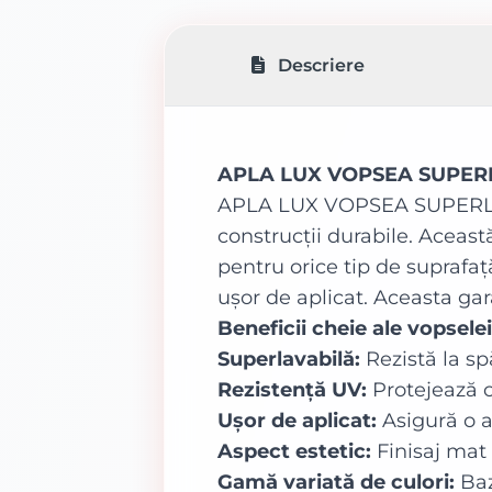
Descriere
APLA LUX VOPSEA SUPERLA
APLA LUX VOPSEA SUPERLAVAB
construcții durabile. Aceast
pentru orice tip de suprafaț
ușor de aplicat. Aceasta gar
Beneficii cheie ale vops
Superlavabilă:
Rezistă la sp
Rezistență UV:
Protejează c
Ușor de aplicat:
Asigură o a
Aspect estetic:
Finisaj mat 
Gamă variată de culori:
Baz