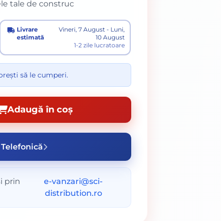
le tale de construc
Livrare
Vineri, 7 August - Luni,
estimată
10 August
1-2 zile lucratoare
rești să le cumperi.
Adaugă în coș
Telefonică
i prin
e-vanzari@sci-
distribution.ro