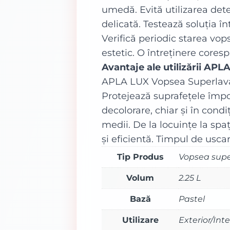
umedă. Evită utilizarea deter
delicată. Testează soluția în
Verifică periodic starea vop
estetic. O întreținere cores
Avantaje ale utilizării AP
APLA LUX Vopsea Superlavab
Protejează suprafețele împotr
decolorare, chiar și în condi
medii. De la locuințe la sp
și eficientă. Timpul de uscar
Tip Produs
Vopsea supe
Volum
2.25 L
Bază
Pastel
Utilizare
Exterior/Inte