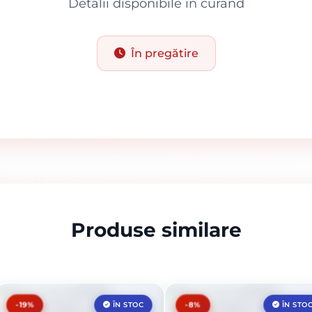
Detalii disponibile în curând
În pregătire
Produse similare
-19%
-8%
ÎN STOC
ÎN STO