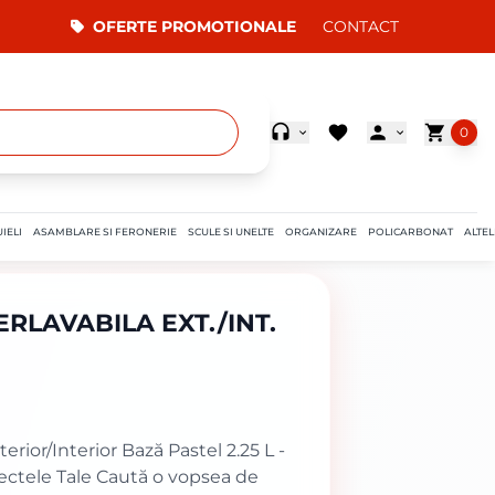
OFERTE PROMOTIONALE
CONTACT
0
IELI
ASAMBLARE SI FERONERIE
SCULE SI UNELTE
ORGANIZARE
POLICARBONAT
ALTEL
RLAVABILA EXT./INT.
ior/Interior Bază Pastel 2.25 L -
ectele Tale Caută o vopsea de