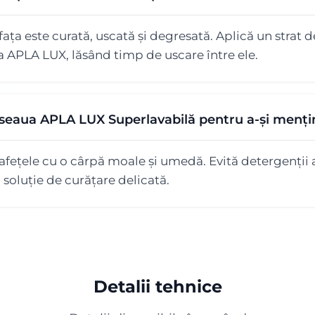
ața este curată, uscată și degresată. Aplică un strat 
a APLA LUX, lăsând timp de uscare între ele.
seaua APLA LUX Superlavabilă pentru a-și menți
fețele cu o cârpă moale și umedă. Evită detergenții a
o soluție de curățare delicată.
Detalii tehnice