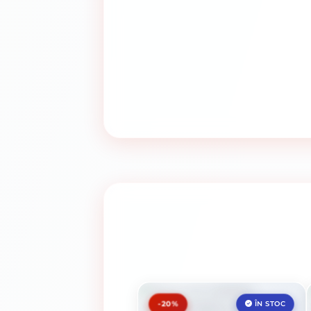
-20%
ÎN STOC