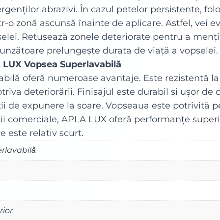
genților abrazivi. În cazul petelor persistente, fol
tr-o zonă ascunsă înainte de aplicare. Astfel, vei e
selei. Retușează zonele deteriorate pentru a menți
punzătoare prelungește durata de viață a vopselei.
LA LUX Vopsea Superlavabilă
ilă oferă numeroase avantaje. Este rezistentă la
iva deteriorării. Finisajul este durabil și ușor de c
ții de expunere la soare. Vopseaua este potrivită pe
ații comerciale, APLA LUX oferă performanțe superi
e este relativ scurt.
rlavabilă
rior