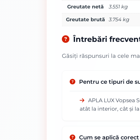
Greutate netă
3.551 kg
Greutate brută
3.754 kg
Întrebări frecven
Găsiți răspunsuri la cele ma
Pentru ce tipuri de 
APLA LUX Vopsea Supe
atât la interior, cât și l
Cum se aplică corec