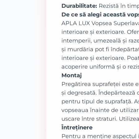
Durabilitate:
Rezistă în timp
De ce să alegi această vo
APLA LUX Vopsea Superlavabil
interioare și exterioare. Ofe
intemperii, umezeală și raze
și murdăria pot fi îndepărta
interioare și exterioare. Poa
acoperire uniformă și o rezi
Montaj
Pregătirea suprafeței este e
și degresată. Îndepărtează 
pentru tipul de suprafață.
vopseaua înainte de utiliza
uscare între straturi. Utiliz
Întreținere
Pentru a menține aspectul i