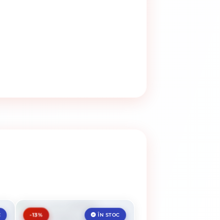
-13%
C
ÎN STOC