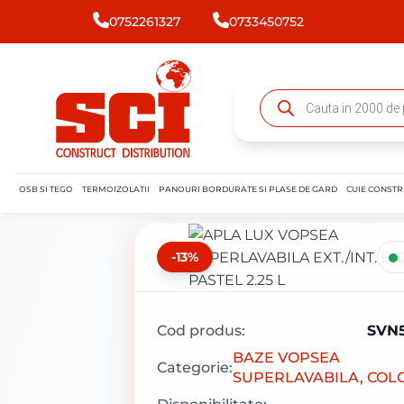
0752261327
0733450752
OSB SI TEGO
TERMOIZOLATII
PANOURI BORDURATE SI PLASE DE GARD
CUIE CONSTR
-13%
Cod produs:
SVN
BAZE VOPSEA
Categorie:
SUPERLAVABILA, COL