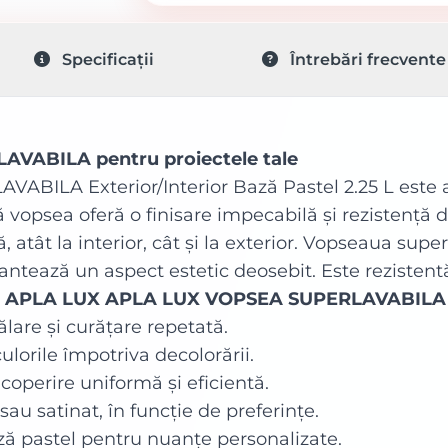
Specificații
Întrebări frecvente
VABILA pentru proiectele tale
ILA Exterior/Interior Bază Pastel 2.25 L este a
ă vopsea oferă o finisare impecabilă și rezistență 
ă, atât la interior, cât și la exterior. Vopseaua su
antează un aspect estetic deosebit. Este rezistentă
elei APLA LUX APLA LUX VOPSEA SUPERLAVABILA
ălare și curățare repetată.
ulorile împotriva decolorării.
coperire uniformă și eficientă.
sau satinat, în funcție de preferințe.
ă pastel pentru nuanțe personalizate.