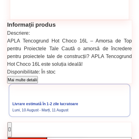
Informații produs
Descriere:
APLA Tencogrund Hot Choco 16L – Amorsa de Top
pentru Proiectele Tale Caută o amorsă de încredere
pentru proiectele tale de construcții? APLA Tencogrund
Hot Choco 16L este soluția ideală!
Disponibilitate:
În stoc
Cod produs:
SVN5757642
Mai multe detalii
Categorii:
GRUNDURI TENCUIALA READY MIX
Livrare estimată în 1-2 zile lucratoare
Luni, 10 August - Marți, 11 August