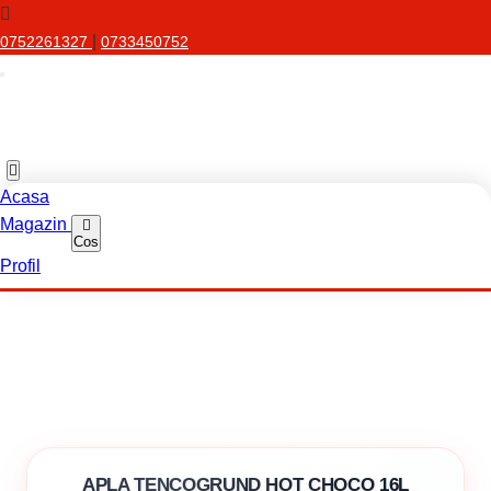
|
0752261327
0733450752
Acasa
Magazin
Cos
Profil
APLA TENCOGRUND HOT CHOCO 16L