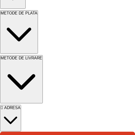
Rezistență la umiditate:
Amorsa protejează
suprafața de umiditate, prevenind deteriorarea
METODE DE PLATA
prematură a finisajelor.
Economie:
Prin
utilizarea
APLA TENCOGRUND HOT CHOCO
,
vei reduce consumul de vopsea și tencuială,
obținând un finisaj mai uniform.
Durabilitate:
Amorsa prelungește durata de viață a
METODE DE LIVRARE
finisajelor, oferind rezultate de lungă durată.
ADRESA