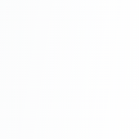
uscare optim, pentru a asigura o rezistență maximă.
Cum se curăță suprafața după
aplicarea tencuielii?
Curățarea se face cu apă și săpun neutru. Evită
utilizarea detergenților agresivi sau a bureților
abrazivi. Curăță regulat suprafața pentru a menține
aspectul estetic.
Montaj
Ce avantaje oferă APLA
TENCOPLAST VDS BAZA Transparenta?
Apla Tencoplast VDS Baza Transparenta oferă
numeroase avantaje, inclusiv rezistență la umiditate
și mucegai, aspect estetic deosebit, protecție
împotriva factorilor externi, ușurință în aplicare,
permeabilitate la vapori și durabilitate ridicată.