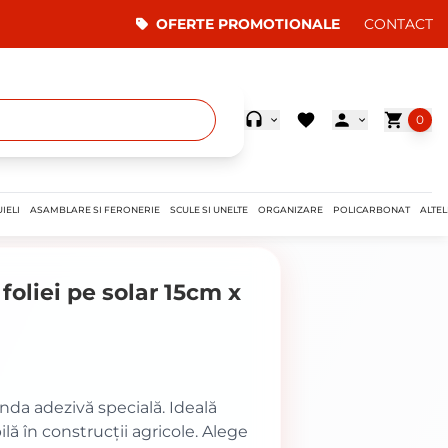
OFERTE PROMOTIONALE
CONTACT
0
IELI
ASAMBLARE SI FERONERIE
SCULE SI UNELTE
ORGANIZARE
POLICARBONAT
ALTEL
foliei pe solar 15cm x
anda adezivă specială. Ideală
lă în construcții agricole. Alege