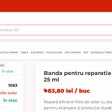
UCȚII ȘI SÂRMĂ
TABLĂ
ELECTROZI
FOLIE SOLAR
GIPS CARTON
ȚEVI
VOPSELE ȘI TENCU
În stoc
Banda pentru reparatia 
25 ml
1063
83,80 lei / buc
olie solar
În stoc
Repară eficient folia de solar cu b
pentru etanșare și protecție durabi