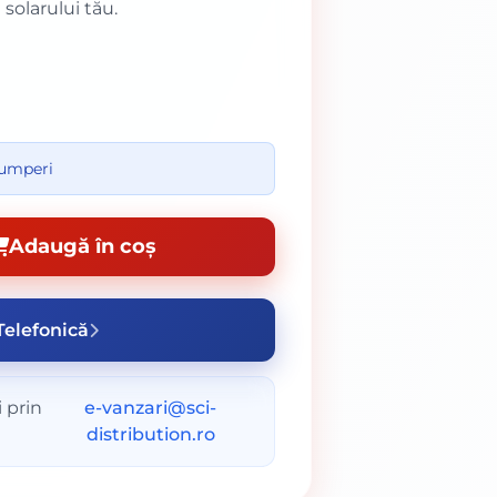
solarului tău.
cumperi
Adaugă în coș
elefonică
 prin
e-vanzari@sci-
distribution.ro