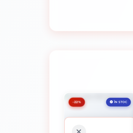
-22%
ÎN STOC