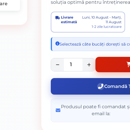
soluția optimă pentru întreținerea 
are
Livrare
Luni, 10 August - Marți,
estimată
11 August
1-2 zile lucratoare
Selectează câte bucăți dorești să 
Comandă T
Produsul poate fi comandat și
email la: