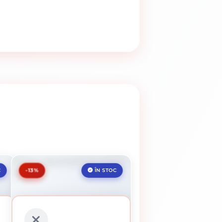
-13%
C
ÎN STOC