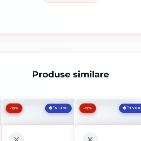
Produse similare
-13%
-17%
ÎN STOC
ÎN STO