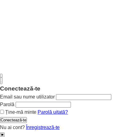
Conectează-te
Email sau nume utilizator
Parolă
Ține-mă minte
Parolă uitată?
Conectează-te
Nu ai cont?
Înregistrează-te