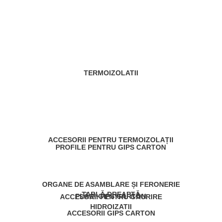
TERMOIZOLATII
ACCESORII PENTRU TERMOIZOLAȚII
PROFILE PENTRU GIPS CARTON
ORGANE DE ASAMBLARE ȘI FERONERIE
TABLĂ DREAPTĂ
PLĂCI GIPS CARTON
ACCESORII PENTRU GĂURIRE
HIDROIZATII
ACCESORII GIPS CARTON