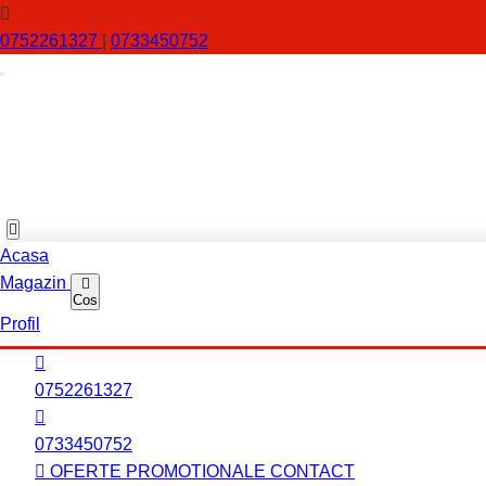
0752261327
|
0733450752
Acasa
Magazin
Cos
Profil
0752261327
0733450752
OFERTE PROMOTIONALE
CONTACT