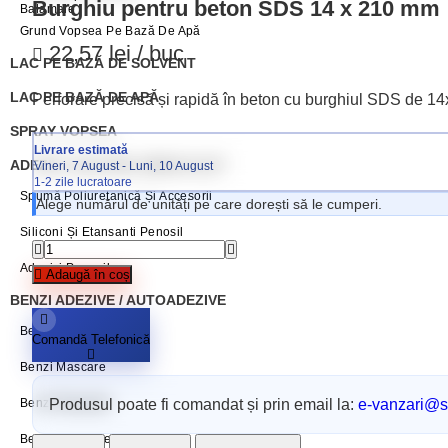
Burghiu pentru beton SDS 14 x 210 mm
Balamale
Grund Vopsea Pe Bază De Apă
22,57 lei / buc
LAC PE BAZĂ DE SOLVENT
LAC PE BAZĂ DE APĂ
Perforare precisă și rapidă în beton cu burghiul SDS de 14x2
SPRAY VOPSEA
Livrare estimată
ADEZIVI, SILICONI, BENZI,GLET
Vineri, 7 August - Luni, 10 August
1-2 zile lucratoare
Spumă Poliuretanică Și Accesorii
Alege numărul de unități pe care dorești să le cumperi.
Siliconi Și Etansanti Penosil
Adezivi Penosil
Adaugă în coș
BENZI ADEZIVE / AUTOADEZIVE
Benzi Etanșare
Comandă Telefonică
Benzi Mascare
Produsul poate fi comandat și prin email la:
e-vanzari@sc
Benzi Reparații
Benzi Ambalare