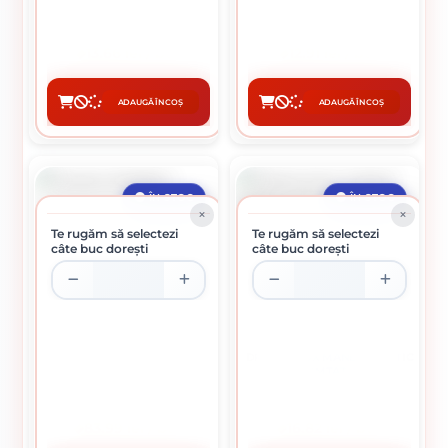
13.66 lei / buc
12.91 lei / buc
ADAUGĂ ÎN COȘ
ADAUGĂ ÎN COȘ
CUMPĂRĂ
CUMPĂRĂ
ÎN STOC
ÎN STOC
Te rugăm să selectezi
Te rugăm să selectezi
câte buc dorești
câte buc dorești
DRISCA INOX MANER PLASTIC
CIOCAN DULGHER
ZIMTATA
83.99 lei / buc
16.82 lei / buc