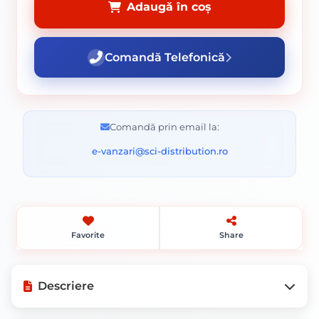
Adaugă în coș
Comandă Telefonică
Comandă prin email la:
e-vanzari@sci-distribution.ro
Favorite
Share
Descriere