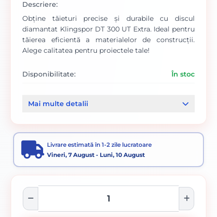
Descriere:
Obține tăieturi precise și durabile cu discul
diamantat Klingspor DT 300 UT Extra. Ideal pentru
tăierea eficientă a materialelor de construcții.
Alege calitatea pentru proiectele tale!
Disponibilitate:
În stoc
Cod produs:
1059/ 325353
Mai multe detalii
Categorii:
Disc diamantat
Accesorii pentru tăiere, degroșare și periere
Livrare estimată în 1-2 zile lucratoare
Vineri, 7 August - Luni, 10 August