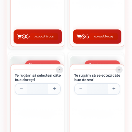
KLINGSPOR, DS 600 A, 115 X 8,2
KLINGSPOR, DS 300 B, 100 X 7 X
X 22,23 MM 14 SEGMENTE
22,23 MM 14 SEGMENTE
176.73 lei / buc
149.35 lei / buc
ADAUGĂ ÎN COȘ
ADAUGĂ ÎN COȘ
CUMPĂRĂ
CUMPĂRĂ
STOC EPUIZAT
STOC EPUIZAT
Te rugăm să selectezi câte
Te rugăm să selectezi câte
buc dorești
buc dorești
DISC DIAMANTAT DE TIP OALĂ
DISC DIAMANTAT DE TIP OALĂ
KLINGSPOR, DS 300 B, 180 X 8 X
KLINGSPOR, DS 300 B, 125 X 7 X
22,23 MM 22 SEGMENTE
22,23 MM 18 SEGMENTE