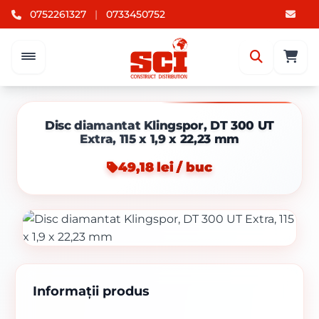
0752261327
|
0733450752
Disc diamantat Klingspor, DT 300 UT
Extra, 115 x 1,9 x 22,23 mm
49,18 lei / buc
Informații produs