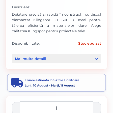
Descriere:
Debitare precisă și rapidă în construcții cu discul
diamantat Klingspor DT 600 U. Ideal pentru
tăierea eficientă a materialelor dure. Alege
calitatea Klingspor pentru proiectele tale!
Disponibilitate:
Stoc epuizat
Cod produs:
1109/ 325195
Mai multe detalii
Categorii:
Disc diamantat
Accesorii pentru tăiere, degroșare și periere
Livrare estimată în 1-2 zile lucratoare
Luni, 10 August - Marți, 11 August