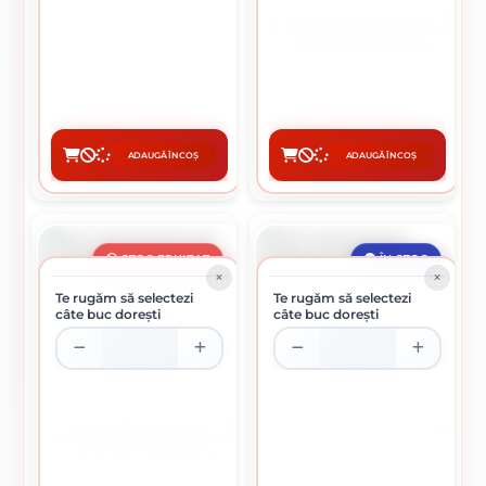
DISC DIAMANTAT DE TIP OALĂ
DISC DIAMANTAT CONTINUU
KLINGSPOR, DS 600 A, 180 X 7,8
D180
X 22,23 MM 22 SEGMENTE
26.83 lei / buc
314.73 lei / buc
ADAUGĂ ÎN COȘ
ADAUGĂ ÎN COȘ
CUMPĂRĂ
CUMPĂRĂ
STOC EPUIZAT
ÎN STOC
Te rugăm să selectezi
Te rugăm să selectezi
câte buc dorești
câte buc dorești
DISC DIAMANTAT DE TIP OALĂ
DISC DIAMANTAT SEGMENTAT
KLINGSPOR, DS 600 A, 100 X 8,2
D115
X 22,23 MM 14 SEGMENTE