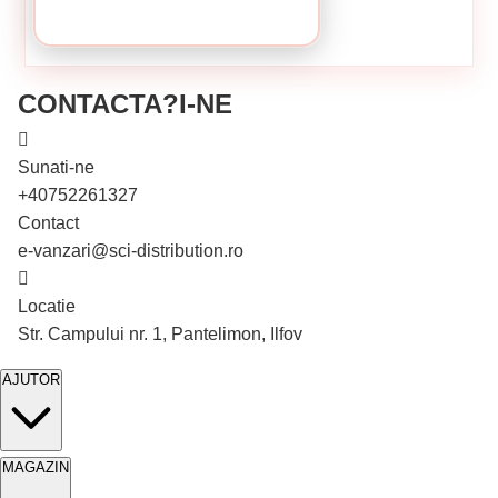
CONTACTA?I-NE
Sunati-ne
+40752261327
Contact
e-vanzari@sci-distribution.ro
Locatie
Stoc epuizat
Str. Campului nr. 1, Pantelimon, Ilfov
AJUTOR
MAGAZIN