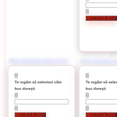
Disc diamantat de tip oală
ADAUGĂ ÎN COȘ
A, 100 x 8,2 x 22,23 mm 1
157.52 lei
CUMPĂRĂ
Te rugăm să selectezi câte
Te rugăm să selec
buc dorești
buc dorești
Disc diamantat continuu D125
Disc diamantat continuu 
ADAUGĂ ÎN COȘ
ADAUGĂ ÎN COȘ