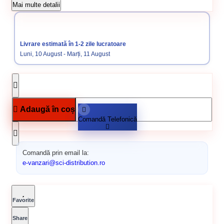
Cod produs:
1058/ 325357
Mai multe detalii
Categorii:
Disc diamantat
Accesorii pentru tăiere, degroșare și
periere
Livrare estimată în 1-2 zile lucratoare
Luni, 10 August - Marți, 11 August
Adaugă în coș
Comandă Telefonică
Comandă prin email la:
e-vanzari@sci-distribution.ro
Favorite
Share