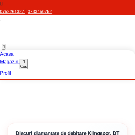
|
0752261327
0733450752
Acasa
Magazin
Cos
Profil
Discuri diamantate de debitare Klingspor, DT