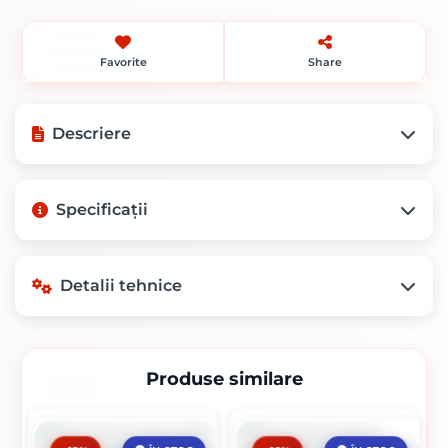
Favorite
Share
Descriere
Specificații
electrozi sudura SAF-FRO
Greutate
1,0 kg
Detalii tehnice
Mod ambalare
Cutie de 4.5 kg
electrozi
Electrozi sudura SAF-FRO Supertit 2.5 x
Produse similare
350 mm: Performanță și Versatilitate
Detalii tehnice