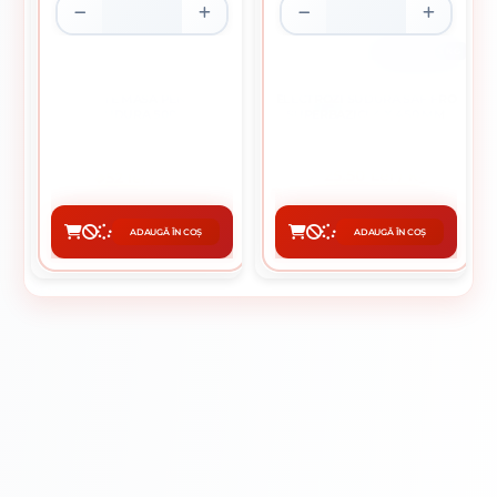
CUTIE DE 5.5 KG
CLESTE MASA PENTRU
ELECTROZI SUDURA SAF-FRO
SUDURA 500 A
SUPERBAZICI 4 X 450 MM
25.50 Lei / kg
52 lei / buc
Preț per cutie:
140.25 lei
ADAUGĂ ÎN COȘ
ADAUGĂ ÎN COȘ
CUMPĂRĂ
CUMPĂRĂ