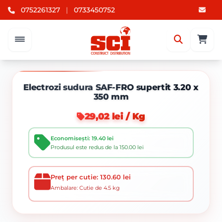
0752261327
|
0733450752
Electrozi sudura SAF-FRO supertit 3.20 x
350 mm
29,02 lei / Kg
Economisești: 19.40 lei
Produsul este redus de la 150.00 lei
Preț per cutie: 130.60 lei
Ambalare: Cutie de 4.5 kg