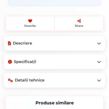
Favorite
Share
Descriere
Mod de ambalare: Cutie de 4.5 kg.
Specificații
Sunt utilizati pentru sudarea componentelor supuse unor
solicitari statice si dinamice. Arcul arde stabil, zgura
acoperind bine randul de sudura, dupa solidificare
desprinzandu-se usor.
Greutate
1,0 kg
Detalii tehnice
Caracteristici:
Grosime: 3.20 mm
Mod ambalare
Cutie de 4.5 kg
Lungime: 350 mm
electrozi
Produse similare