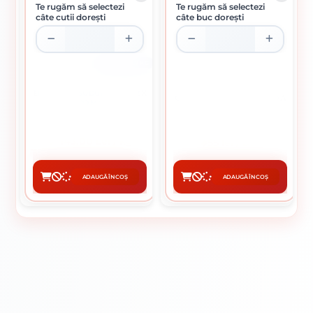
Te rugăm să selectezi
Te rugăm să selectezi
câte cutii dorești
câte buc dorești
CUTIE DE 1.7 KG
ELECTROZI SUDURA INOX 2 X
CLESTE PORT SUDURA 500 A
300 MM
143.00 Lei / kg
55 lei / buc
Preț per cutie:
243.10 lei
ADAUGĂ ÎN COȘ
ADAUGĂ ÎN COȘ
CUMPĂRĂ
CUMPĂRĂ