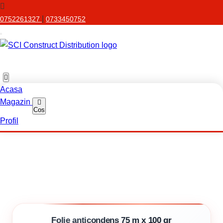
|
0752261327
0733450752
Acasa
Magazin
Cos
Profil
Folie anticondens 75 m x 100 gr