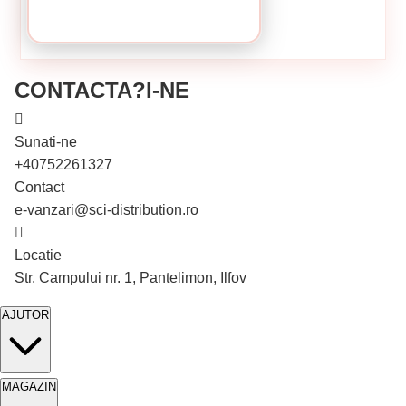
CONTACTA?I-NE
Sunati-ne
+40752261327
Contact
e-vanzari@sci-distribution.ro
Locatie
În stoc
Str. Campului nr. 1, Pantelimon, Ilfov
-13%
AJUTOR
MAGAZIN