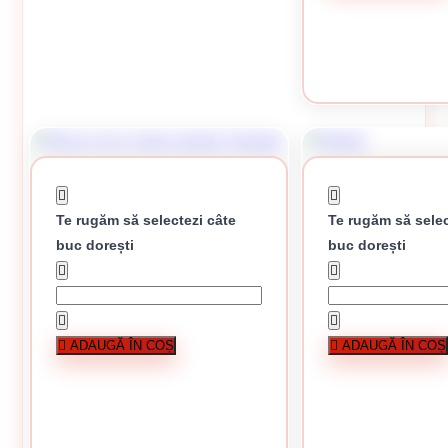
CUMPĂRĂ
Te rugăm să selectezi câte
Te rugăm să selec
buc dorești
buc dorești
Drisca inox maner plastic dreapta
Grebla
ADAUGĂ ÎN COȘ
ADAUGĂ ÎN COȘ
16.39 lei / buc
20.08 lei
În stoc
CUMPĂRĂ
CUMPĂRĂ