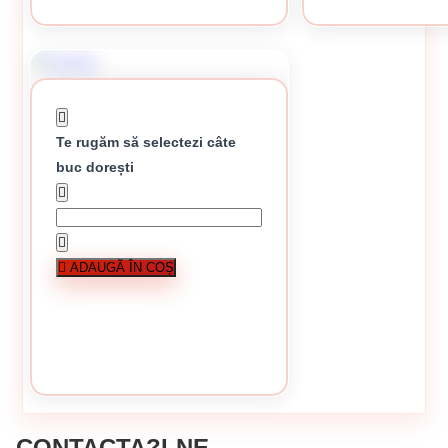
Te rugăm să selectezi câte
buc dorești
Cazma
ADAUGĂ ÎN COȘ
13.66 lei / buc
În stoc
În stoc
CUMPĂRĂ
CONTACTA?I-NE