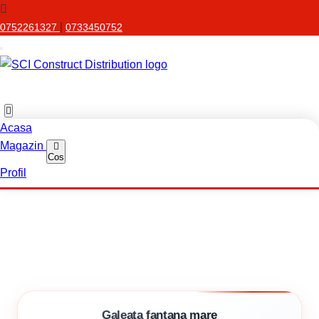
|
0752261327
0733450752
Acasa
Magazin
Cos
Profil
Galeata fantana mare