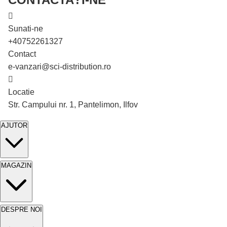
Sunati-ne
+40752261327
Contact
e-vanzari@sci-distribution.ro
Locatie
În stoc
Str. Campului nr. 1, Pantelimon, Ilfov
AJUTOR
MAGAZIN
DESPRE NOI