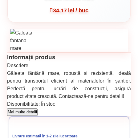
34,17 lei / buc
Informații produs
Descriere:
Găleata fântână mare, robustă și rezistentă, ideală
pentru transportul eficient al materialelor în șantier.
Perfectă pentru lucrări de construcții, asigură
productivitate crescută. Contactează-ne pentru detalii!
Disponibilitate:
În stoc
Cod produs:
446
Mai multe detalii
Categorii:
Unelte uzuale gospodărie
Unelte si scule
Livrare estimată în 1-2 zile lucratoare