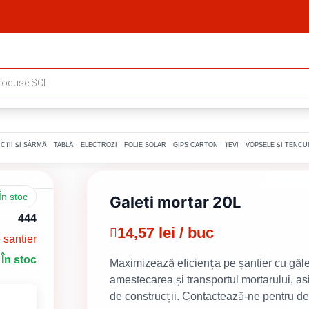
CȚII ȘI SÂRMĂ
TABLĂ
ELECTROZI
FOLIE SOLAR
GIPS CARTON
ȚEVI
VOPSELE ȘI TENCUI
În stoc
Galeti mortar 20L
444
14,57 lei / buc
 santier
În stoc
Maximizează eficiența pe șantier cu găle
amestecarea și transportul mortarului, asi
de construcții. Contactează-ne pentru det