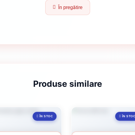
În pregătire
Produse similare
ÎN STOC
ÎN STO