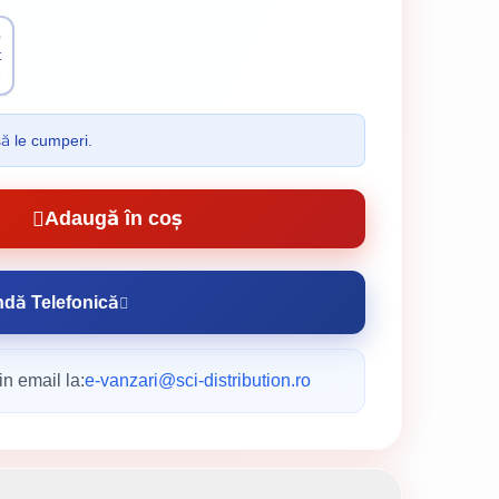
0
t
e
să le cumperi.
Adaugă în coș
dă Telefonică
n email la:
e-vanzari@sci-distribution.ro