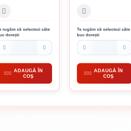
e rugăm să selectezi câte
Te rugăm să selectezi câte
uc dorești
buc dorești
RASTRAU GIPS-CARTON
VINCLU 600 MM
24.13 lei / buc
25.92 lei / buc
elte Santier
Unelte Santier
ADAUGĂ ÎN
ADAUGĂ ÎN
COȘ
COȘ
CUMPĂRĂ
CUMPĂRĂ