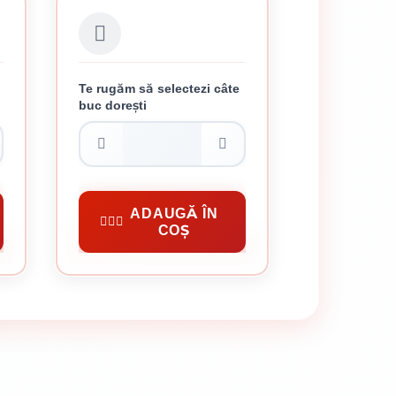
Te rugăm să selectezi câte
buc dorești
NIVELA 1 M
48.25 lei / buc
Unelte Santier
ADAUGĂ ÎN
COȘ
CUMPĂRĂ