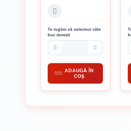
Te rugăm să selectezi câte
T
buc dorești
b
CANCIOC
FE
12.91 lei / buc
Unelte Uzuale Gospodărie
Un
ADAUGĂ ÎN
COȘ
CUMPĂRĂ