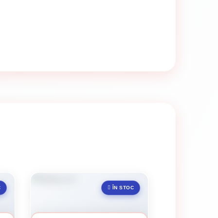
C
ÎN STOC