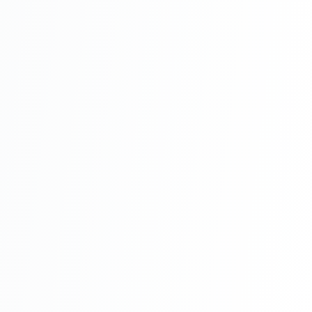
Avantaje
Rezistență la spălare
Acoperire excelentă
Ușor de aplicat