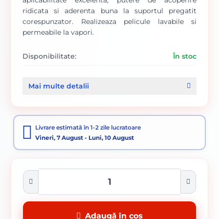
aplicabilitate excelenta, putere de acoperire
ridicata si aderenta buna la suportul pregatit
corespunzator. Realizeaza pelicule lavabile si
permeabile la vapori.
Disponibilitate:
În stoc
Cod produs:
SVN5830999
Mai multe detalii
Categorii:
Vopsele Pentru Interior
Livrare estimată în 1-2 zile lucratoare
Vineri, 7 August - Luni, 10 August
Adaugă în coș