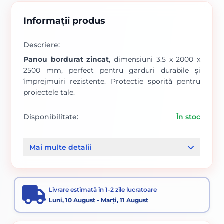
Informații produs
Descriere:
Panou bordurat zincat
, dimensiuni 3.5 x 2000 x
2500 mm, perfect pentru garduri durabile și
împrejmuiri rezistente. Protecție sporită pentru
proiectele tale.
Disponibilitate:
În stoc
Cod produs:
00000118
Mai multe detalii
Categorii:
Panou bordurat zincat 3.5
Panouri plase bordurate si plase gard
Livrare estimată în 1-2 zile lucratoare
Panouri bordurate
Luni, 10 August - Marți, 11 August