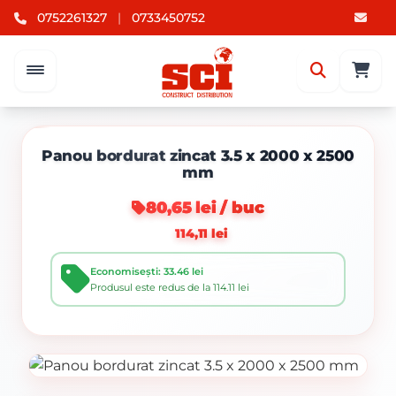
0752261327
|
0733450752
Panou bordurat zincat 3.5 x 2000 x 2500
mm
80,65 lei / buc
114,11 lei
Economisești: 33.46 lei
Produsul este redus de la 114.11 lei