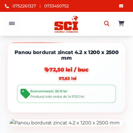
0752261327
|
0733450752
Panou bordurat zincat 4.2 x 1200 x 2500
mm
72,50 lei / buc
97,63 lei
Economisești: 25.13 lei
Produsul este redus de la 97.63 lei