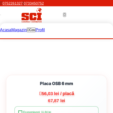
|
0752261327
0733450752
Acasa
Magazin
Profil
Cos
Placa OSB 6 mm
56,03 lei / placă
67,87 lei
Economisești: 11.84 lei