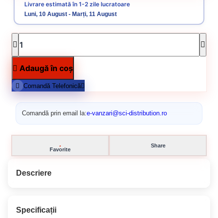
OSB
Livrare estimată în 1-2 zile lucratoare
Luni, 10 August - Marți, 11 August
Adaugă în coș
Comandă Telefonică
Comandă prin email la:
e-vanzari@sci-distribution.ro
Share
Favorite
Descriere
Placa OSB 6 mm – Soluția
Specificații