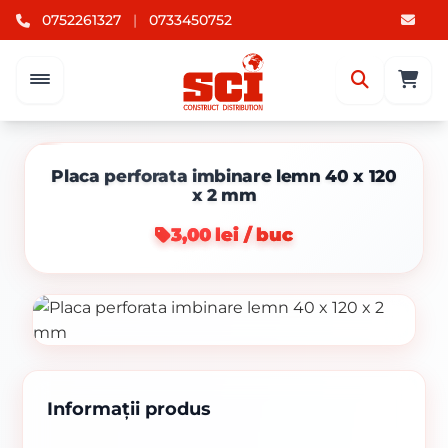
0752261327
|
0733450752
Placa perforata imbinare lemn 40 x 120
x 2 mm
3,00 lei / buc
Informații produs