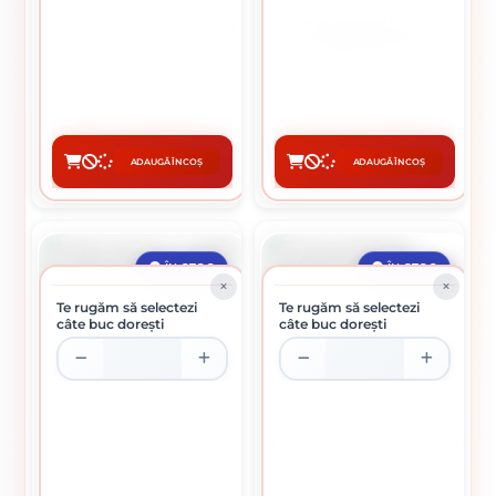
PAPUC REAZEM U SU CU
COLTAR PENTRU MOBILIER 40
PICIOR IMBINARE LEMN 91 X
X 40 X 15 X 1.5 MM
60 X 102 X 4 MM
1.20 lei / buc
24.23 lei / buc
ADAUGĂ ÎN COȘ
ADAUGĂ ÎN COȘ
CUMPĂRĂ
CUMPĂRĂ
ÎN STOC
ÎN STOC
Te rugăm să selectezi
Te rugăm să selectezi
câte buc dorești
câte buc dorești
COLTAR PENTRU MOBILA 35 X
ECLISA PERFORATA IMBINARE
35 X 24 X 2 MM
LEMN 96 X 35 X 2 MM