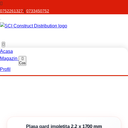
|
0752261327
0733450752
Acasa
Magazin
Cos
Profil
Plasa gard impletita 2.2 x 1700 mm