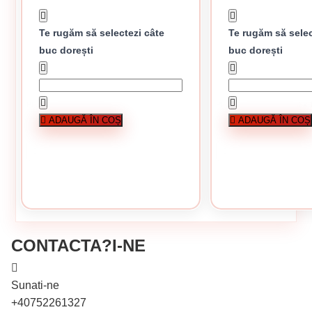
Te rugăm să selectezi câte
Te rugăm să selec
buc dorești
buc dorești
În stoc
Stoc epuizat
Plasa gard impletita 1.8 x 1700 mm 10M
Plasa gard impletita 1.6 
-14%
ADAUGĂ ÎN COȘ
ADAUGĂ ÎN COȘ
134.87 lei / buc
194 lei 
CUMPĂRĂ
CUMPĂRĂ
CONTACTA?I-NE
Sunati-ne
+40752261327