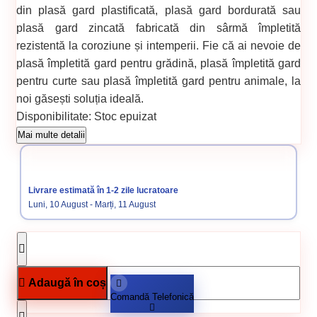
din plasă gard plastificată, plasă gard bordurată sau
plasă gard zincată fabricată din sârmă împletită
rezistentă la coroziune și intemperii. Fie că ai nevoie de
plasă împletită gard pentru grădină, plasă împletită gard
pentru curte sau plasă împletită gard pentru animale, la
noi găsești soluția ideală.
Disponibilitate:
Stoc epuizat
Cod produs:
00000568
Mai multe detalii
Categorii:
Plasă gard zincată împletită
Plasă gard zincată
Livrare estimată în 1-2 zile lucratoare
Luni, 10 August - Marți, 11 August
Adaugă în coș
Comandă Telefonică