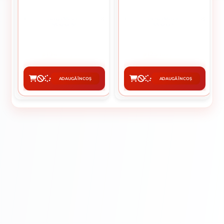
PLASA GARD IMPLETITA 1.6 X
PLASA GARD IMPLETITA 1.6 X
1200 MM 20M
1700 MM 10M
194 lei / buc
125 lei / buc
ADAUGĂ ÎN COȘ
ADAUGĂ ÎN COȘ
CUMPĂRĂ
CUMPĂRĂ