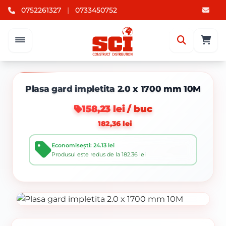
0752261327
|
0733450752
Plasa gard impletita 2.0 x 1700 mm 10M
158,23 lei / buc
182,36 lei
Economisești: 24.13 lei
Produsul este redus de la 182.36 lei