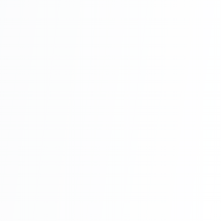
UV. Aceasta reduce semnificativ
expunerea la razele nocive ale soarelui.
Plasa de umbrire contribuie la crearea
unui mediu mai confortabil și protejat.
Plasa umbrire 40gr/ mp
oferă intimitate.
De asemenea, protejează plantele de
efectele negative ale soarelui puternic.
Este o soluție versatilă și eficientă pentru
diverse aplicații.