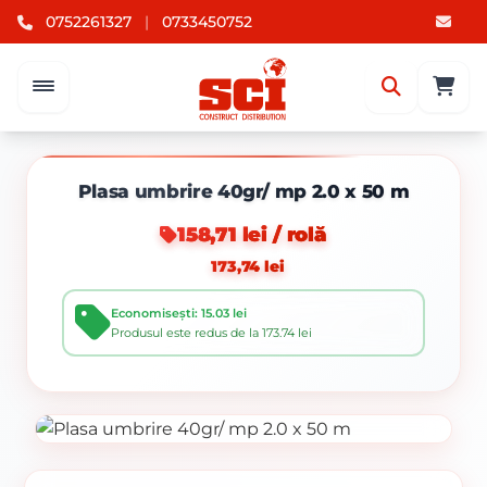
0752261327
|
0733450752
Plasa umbrire 40gr/ mp 2.0 x 50 m
158,71 lei / rolă
173,74 lei
Economisești: 15.03 lei
Produsul este redus de la 173.74 lei