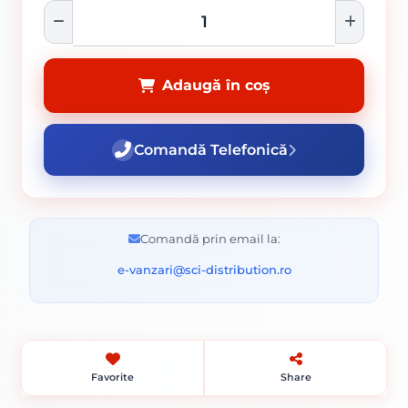
Adaugă în coș
Comandă Telefonică
Comandă prin email la:
e-vanzari@sci-distribution.ro
Favorite
Share