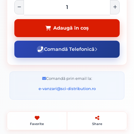
Adaugă în coș
Comandă Telefonică
Comandă prin email la:
e-vanzari@sci-distribution.ro
Favorite
Share