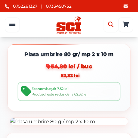
0752261327
|
0733450752
Plasa umbrire 80 gr/ mp 2 x 10 m
54,80 lei / buc
62,32 lei
Economisești: 7.52 lei
Produsul este redus de la 62.32 lei