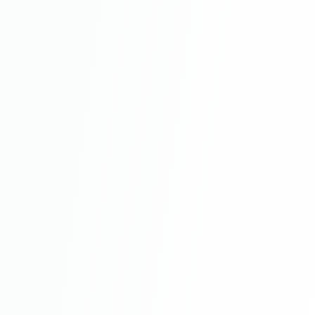
Avantaje ale utilizării unei plase de
umbrire
Utilizarea unei plase de umbrire oferă
numeroase avantaje. Protejează de soare,
reduce temperatura și oferă intimitate.
Plasa umbrire 80 gr/
te ajută să creezi un
spațiu confortabil și plăcut, ideal pentru
relaxare sau activități în aer liber.