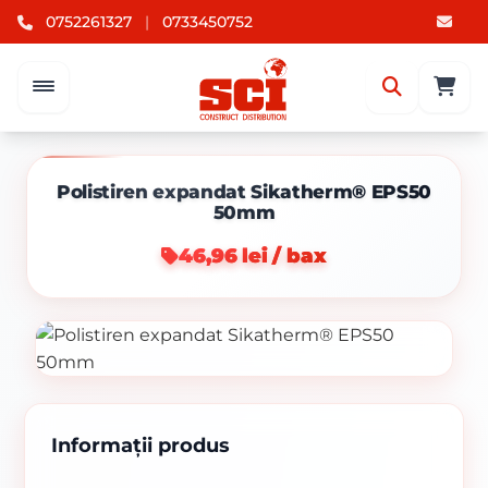
0752261327
|
0733450752
Polistiren expandat Sikatherm® EPS50
50mm
46,96 lei / bax
Informații produs