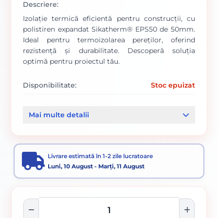
Descriere:
Izolație termică eficientă pentru construcții, cu
polistiren expandat Sikatherm® EPS50 de 50mm.
Ideal pentru termoizolarea pereților, oferind
rezistență și durabilitate. Descoperă soluția
optimă pentru proiectul tău.
Disponibilitate:
Stoc epuizat
Cod produs:
000009012
Mai multe detalii
Categorii:
Polistiren Expandat 50mm
Polistiren Expandat 20-200mm
Termosistem
Livrare estimată în 1-2 zile lucratoare
Luni, 10 August - Marți, 11 August