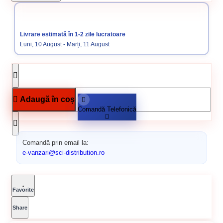
Categorii:
Polistiren Expandat 80mm
Polistiren Expandat 20-
200mm
Termosistem
Livrare estimată în 1-2 zile lucratoare
Luni, 10 August - Marți, 11 August
Adaugă în coș
Comandă Telefonică
Comandă prin email la:
e-vanzari@sci-distribution.ro
Favorite
Share