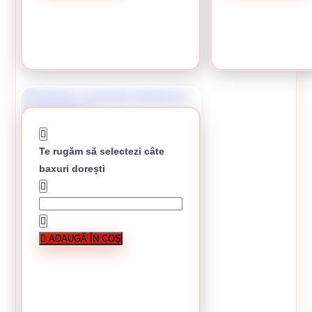
78.75 lei / buc
CUMPĂRĂ
Certificari
CUMPĂRĂ
Produsul este certificat în conformitate cu cerintele
standardului SR EN 13163/2012+ A1:2015, sistemul 3 de
atestare a conformitatii – Anexa ZA.
Produsul este supus unui sistem de management al
calitatii conform ISO 9001-2008, certificat IQNET Nr.
RO9240.
Te rugăm să selectezi câte
baxuri dorești
Polistiren expandat Sikatherm® EPS80 20mm
ADAUGĂ ÎN COȘ
Stoc epuizat
61.69 lei / buc
Stoc epuizat
CUMPĂRĂ