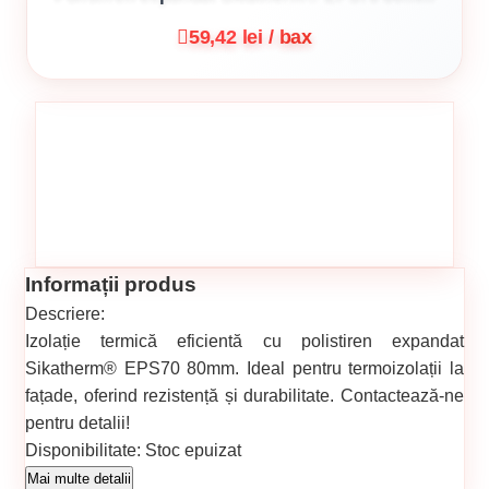
59,42 lei / bax
Informații produs
Descriere:
Izolație termică eficientă cu polistiren expandat
Sikatherm® EPS70 80mm. Ideal pentru termoizolații la
fațade, oferind rezistență și durabilitate. Contactează-ne
pentru detalii!
Disponibilitate:
Stoc epuizat
Cod produs:
000009020
Mai multe detalii