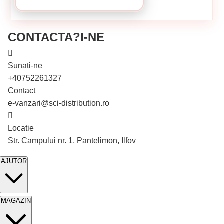
CONTACTA?I-NE
Sunati-ne
+40752261327
Contact
e-vanzari@sci-distribution.ro
Locatie
Stoc epuizat
Str. Campului nr. 1, Pantelimon, Ilfov
AJUTOR
MAGAZIN