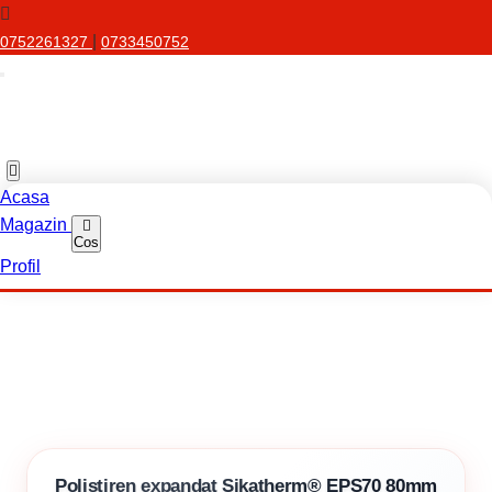
|
0752261327
0733450752
Acasa
Magazin
Cos
Profil
Polistiren expandat Sikatherm® EPS70 80mm