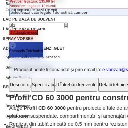
Preț per legatura: 135.00 lei
Balamale
Ambalare: Legatura 12 bucati
Grund Vopsea Pe Bază De Apă
Selectează câte legături dorești să cumperi
LAC PE BAZĂ DE SOLVENT
LAC PE BAZĂ DE APĂ
Adaugă în coș
SPRAY VOPSEA
ADEZIVI, SILICONI, BENZI,GLET
Comandă Telefonică
Spumă Poliuretanică Și Accesorii
Siliconi Și Etansanti Penosil
Produsul poate fi comandat și prin email la:
e-vanzari@sc
Adezivi Penosil
Descriere
Specificații
Întrebări frecvente
Detalii tehnice
BENZI ADEZIVE / AUTOADEZIVE
Profil CD 60 3000 pentru constru
Benzi Etanșare
Benzi Mascare
Alege
Profil CD 60 3000
pentru proiectele tale de am
plafoane suspendate, compartimentări și amenajări
Benzi Reparații
Realizat din tablă zincată de 0.5 mm pentru rezistenț
Benzi Ambalare