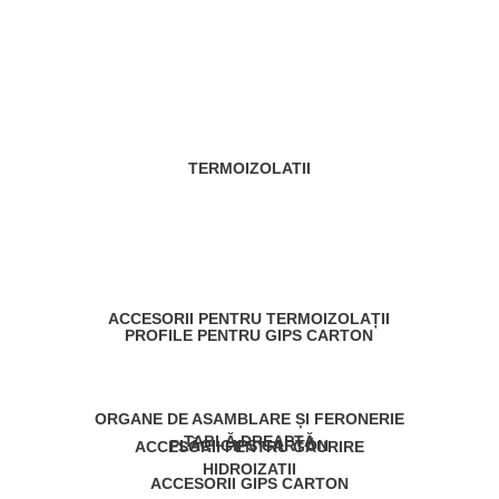
TERMOIZOLATII
ACCESORII PENTRU TERMOIZOLAȚII
PROFILE PENTRU GIPS CARTON
ORGANE DE ASAMBLARE ȘI FERONERIE
TABLĂ DREAPTĂ
PLĂCI GIPS CARTON
ACCESORII PENTRU GĂURIRE
HIDROIZATII
ACCESORII GIPS CARTON