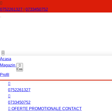
0752261327
|
0733450752
Acasa
Magazin
Cos
Profil
0752261327
0733450752
OFERTE PROMOTIONALE
CONTACT